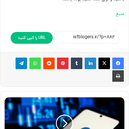
منبع
URL را کپی کنید
لینکدین
‫تامبلر
پینترست
‫رددیت
واتس آپ
تلگرام
چاپ
گوگل
ادز
با
امکانات
فوق