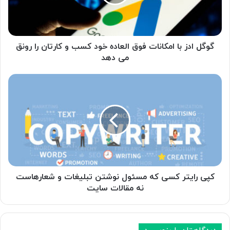
العاده
خود
کسب
و
کارتان
گوگل ادز با امکانات فوق العاده خود کسب و کارتان را رونق
را
می دهد
رونق
می
کپی
دهد
رایتر
کسی
که
مسئول
نوشتن
تبلیغات
و
شعارهاست
نه
کپی رایتر کسی که مسئول نوشتن تبلیغات و شعارهاست
مقالات
نه مقالات سایت
سایت