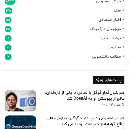
هوش مصنوعی
1,843
سئو
145
اخبار اقتصادی
55
دیجیتال مارکتینگ
45
تولید محتوا
26
سرگرمی
12
مطالب دانشجویی
7
پست‌های ویژه
هم‌بنیان‌گذار گوگل با تماس با یکی از کارمندان،
مانع از پیوستن او به OpenAI شد
خرداد 24, 1405
هوش مصنوعی دیپ مایند گوگل تصاویر جعلی
واقع گرایانه از حیوانات تولید می کند