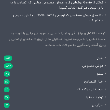
گوگل از Genie رونمایی کرد؛ هوش مصنوعی مولدی که تصاویر را به
بازی تبدیل می‌کند [تماشا کنید]
متا مدل هوش مصنوعی کدنویسی Code Llama را به‌طور عمومی
منتشر کرد
اگر قصد انتشار رپورتاژ آگهی، تبلیغات بنری یا موارد این چنین را دارید، به
صفحه تماس با ما مراجعه نمایید. همکاران ما از طریق شبکه‌های اجتماعی و
ایمیل آماده پاسخگویی به سوالات شما هستند.
اخبار
1,864
هوش مصنوعی
1,843
سئو
145
اخبار اقتصادی
55
دیجیتال مارکتینگ
45
تولید محتوا
26
سرگرمی
12