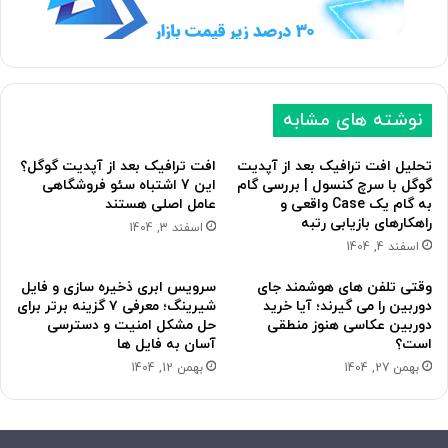
نوشته های مشابه
تحلیل افت ترافیک بعد از آپدیت
افت ترافیک بعد از آپدیت گوگل؟
گوگل با سرچ کنسول | بررسی گام
این 7 اشتباه سئو فروشگاهی
به گام یک Case واقعی و
عامل اصلی هستند
راهکارهای بازیابی رتبه
اسفند 3, 1404
اسفند 4, 1404
وقتی تلفن های هوشمند جای
سرویس ابری ذخیره سازی و فایل
دوربین را می گیرند؛ آیا خرید
شیرینگ؛ معرفی ۷ گزینه برتر برای
دوربین عکاسی هنوز منطقی
حل مشکل امنیت و دسترسی
است؟
آسان به فایل ها
بهمن 27, 1404
بهمن 12, 1404