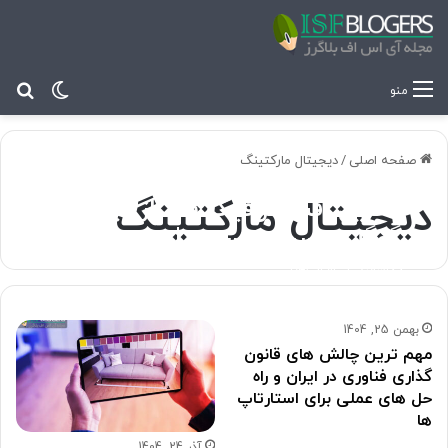
تغییر پ
جس
منو
صفحه اصلی
/
دیجیتال مارکتینگ
دیجیتال مارکتینگ
تحلیل افت ترافیک بعد از آپدیت
گوگل با سرچ کنسول | بررسی گام
به گام یک Case واقعی و
اسفند 4, 1404
9
راهکارهای بازیابی رتبه
بهمن 25, 1404
مهم ترین چالش های قانون
گذاری فناوری در ایران و راه
حل های عملی برای استارتاپ
ها
آذر 24, 1404