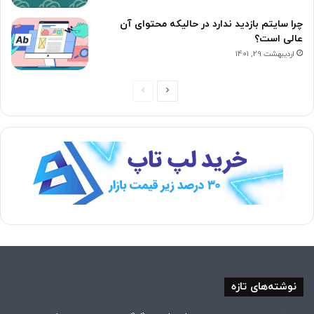
چرا سایتم بازدید ندارد در حالیکه محتوای آن
عالی است؟
اردیبهشت 29, 1401
ص
ص
ف
ف
ح
ح
ه
ه
ب
ق
ع
ب
د
ل
ی
ی
نوشته‌های تازه