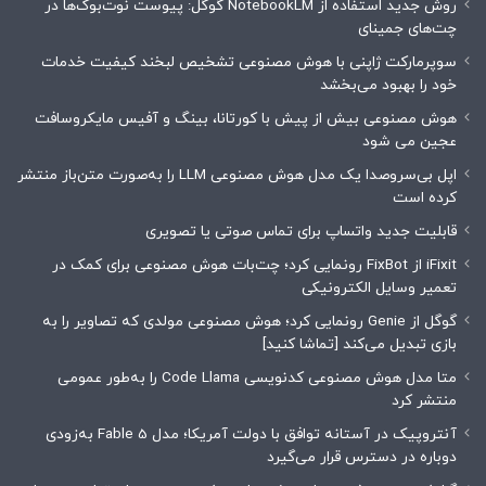
روش جدید استفاده از NotebookLM گوگل: پیوست نوت‌بوک‌ها در
چت‌های جمینای
سوپرمارکت ژاپنی با هوش مصنوعی تشخیص لبخند کیفیت خدمات
خود را بهبود می‌بخشد
هوش مصنوعی بیش از پیش با کورتانا، بینگ و آفیس مایکروسافت
عجین می شود
اپل بی‌سروصدا یک مدل هوش مصنوعی LLM را به‌صورت متن‌باز منتشر
کرده است
قابلیت جدید واتساپ برای تماس صوتی یا تصویری
iFixit از FixBot رونمایی کرد؛ چت‌بات هوش مصنوعی برای کمک در
تعمیر وسایل الکترونیکی
گوگل از Genie رونمایی کرد؛ هوش مصنوعی مولدی که تصاویر را به
بازی تبدیل می‌کند [تماشا کنید]
متا مدل هوش مصنوعی کدنویسی Code Llama را به‌طور عمومی
منتشر کرد
آنتروپیک در آستانه توافق با دولت آمریکا؛ مدل Fable 5 به‌زودی
دوباره در دسترس قرار می‌گیرد