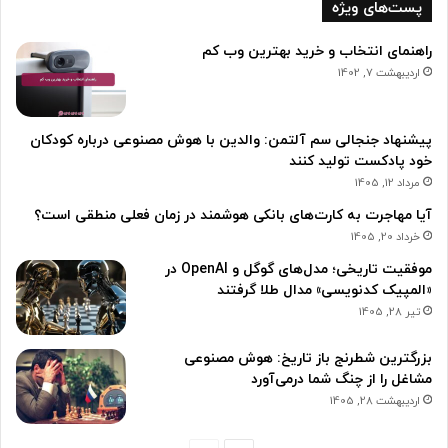
پست‌های ویژه
راهنمای انتخاب و خرید بهترین وب کم
اردیبهشت 7, 1402
پیشنهاد جنجالی سم آلتمن: والدین با هوش مصنوعی درباره کودکان
خود پادکست تولید کنند
مرداد 12, 1405
آیا مهاجرت به کارت‌های بانکی هوشمند در زمان فعلی منطقی است؟
خرداد 20, 1405
موفقیت تاریخی؛ مدل‌های گوگل و OpenAI در
«المپیک کدنویسی» مدال طلا گرفتند
تیر 28, 1405
بزرگترین شطرنج باز تاریخ: هوش مصنوعی
مشاغل را از چنگ شما در‌می‌آورد
اردیبهشت 28, 1405