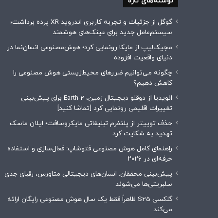
نوشته‌های تازه
گوگل از جزئیات و تجربه کاربری اندروید XR پرده برداشت؛
سیستم‌عامل جدید برای عینک‌های هوشمند
مجیک‌لیپ از مایکا رونمایی کرد؛ هوش‌مصنوعی انسان‌نما در
دنیای واقعیت افزوده
چگونه می‌توانیم ضررهای محیط‌زیستی هوش مصنوعی را
کاهش دهیم؟
انویدیا از دوقلو دیجیتال زمین، Earth-2 برای پیش‌بینی
تغییرات اقلیمی رونمایی کرد [تماشا کنید]
حذف توییتر از پلتفرم تبلیغاتی مایکروسافت؛ ایلان ماسک
تهدید به شکایت کرد
راهنمای کامل هوش مصنوعی فتوشاپ: فعال‌سازی و استفاده
حرفه‌ای در ۲۰۲۶
پیش‌بینی محققان: انسان‌های دیجیتالی متاورس، رقبای جدی
سلبریتی‌ها می‌شوند
گلکسی S25 ظاهراً فقط یک سال هوش مصنوعی رایگان ارائه
می‌کند