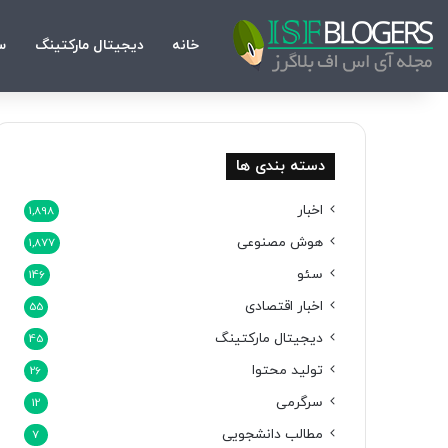
خانه
دیجیتال مارکتینگ
س
دسته بندی ها
اخبار
1,898
هوش مصنوعی
1,877
سئو
146
اخبار اقتصادی
55
دیجیتال مارکتینگ
45
تولید محتوا
26
سرگرمی
12
مطالب دانشجویی
7