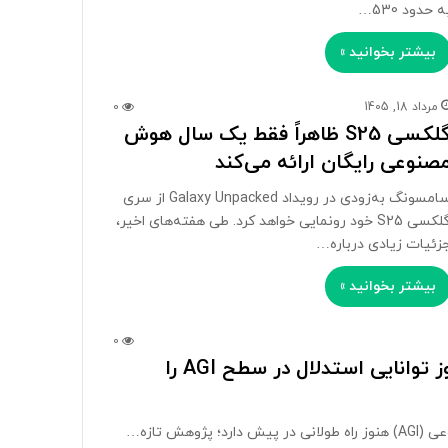
ه حدود 530…
بیشتر بخوانید »
مرداد 18, 1405
0
گلکسی S25 ظاهراً فقط یک سال هوش
صنوعی رایگان ارائه می‌کند
سامسونگ به‌زودی در رویداد Galaxy Unpacked از سری
گلکسی S25 خود رونمایی خواهد کرد. طی هفته‌های اخیر،
زئیات زیادی درباره…
بیشتر بخوانید »
0
محققان اپل: مدل‌های هوش مصنوعی فعلی هنوز توانایی استدلال در سطح AGI را
ش تازه…