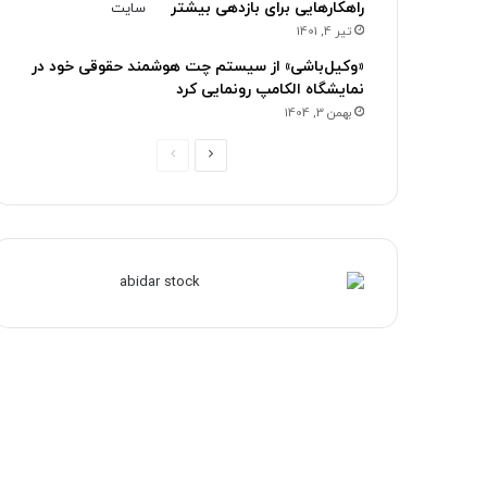
راهکارهایی برای بازدهی بیشتر
تیر 4, 1401
«وکیل‌باشی» از سیستم چت هوشمند حقوقی خود در
نمایشگاه الکامپ رونمایی کرد
بهمن 3, 1404
ص
ص
ف
ف
ح
ح
ه
ه
ب
ق
ع
ب
د
ل
ی
ی