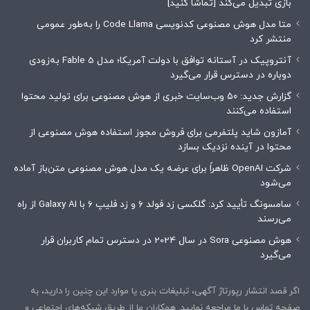
بازی تبدیل می‌کند [تماشا کنید]
متا مدل هوش مصنوعی کدنویسی Code Llama را به‌طور عمومی
منتشر کرد
آنتروپیک در آستانه توافق با دولت آمریکا؛ مدل Fable 5 به‌زودی
دوباره در دسترس قرار می‌گیرد
گزارش جدید: ۵۰ وب‌سایت خبری از هوش مصنوعی برای تولید محتوا
استفاده می‌کنند
آمازون شاید پلتفرمی برای فروش مجوز استفاده هوش مصنوعی از
محتوا در آینده نزدیک بسازد
شرکت OpenAI ظاهراً برای عرضه یک مدل هوش مصنوعی متن‌باز آماده
می‌شود
سامسونگ تأیید کرد: گلکسی زد فولد ۶ و زد فلیپ ۶ با Galaxy AI از راه
می‌رسند
هوش مصنوعی Sora در سال 2024 در دسترس تمام کاربران قرار
می‌گیرد
اگر قصد انتشار رپورتاژ آگهی، تبلیغات بنری یا موارد این چنین را دارید، به
صفحه تماس با ما مراجعه نمایید. همکاران ما از طریق شبکه‌های اجتماعی و