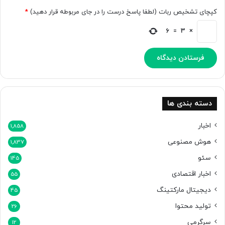
کپچای تشخیص ربات (لطفا پاسخ درست را در جای مربوطه قرار دهید)
*
6
=
3
×
دسته بندی ها
اخبار
1,858
هوش مصنوعی
1,837
سئو
145
اخبار اقتصادی
55
دیجیتال مارکتینگ
45
تولید محتوا
26
سرگرمی
12