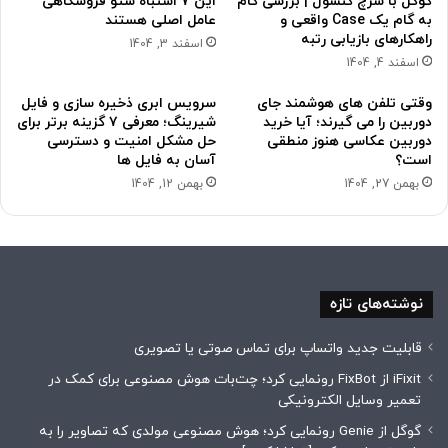
گوگل با سرچ کنسول | بررسی گام
این 7 اشتباه سئو فروشگاهی
به گام یک Case واقعی و
عامل اصلی هستند
راهکارهای بازیابی رتبه
اسفند 3, 1404
اسفند 4, 1404
وقتی تلفن های هوشمند جای
سرویس ابری ذخیره سازی و فایل
دوربین را می گیرند؛ آیا خرید
شیرینگ؛ معرفی ۷ گزینه برتر برای
دوربین عکاسی هنوز منطقی
حل مشکل امنیت و دسترسی
است؟
آسان به فایل ها
بهمن 27, 1404
بهمن 12, 1404
نوشته‌های تازه
قابلیت جدید واتساپ برای تماس صوتی یا تصویری
iFixit از FixBot رونمایی کرد؛ چت‌بات هوش مصنوعی برای کمک در
تعمیر وسایل الکترونیکی
گوگل از Genie رونمایی کرد؛ هوش مصنوعی مولدی که تصاویر را به