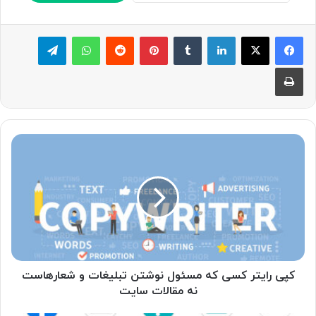
لینکدین
‫تامبلر
پینترست
‫رددیت
واتس آپ
تلگرام
چاپ
کپی
رایتر
کسی
که
مسئول
نوشتن
تبلیغات
و
شعارهاست
نه
کپی رایتر کسی که مسئول نوشتن تبلیغات و شعارهاست
مقالات
نه مقالات سایت
سایت