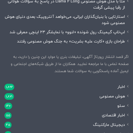
متا با مدل هوش مصنوعی Llama 2 Long در پاسخ به سؤالات طولانی
از رقبا پیشی گرفت
استارتاپی با بنیان‌گذاران ایرانی، می‌خواهد آنتروپیک بعدی دنیای هوش
مصنوعی شود
لپ‌تاپ گیمینگ رول شونده «لنوو» با نمایشگر ۲۴ اینچی معرفی شد
طراحان بازی «کارت علیه بشریت» به جنگ هوش مصنوعی رفتند
اگر قصد انتشار رپورتاژ آگهی، تبلیغات بنری یا موارد این چنین را دارید، به
صفحه تماس با ما مراجعه نمایید. همکاران ما از طریق شبکه‌های اجتماعی و
ایمیل آماده پاسخگویی به سوالات شما هستند.
اخبار
1,892
هوش مصنوعی
1,871
سئو
146
اخبار اقتصادی
55
دیجیتال مارکتینگ
45