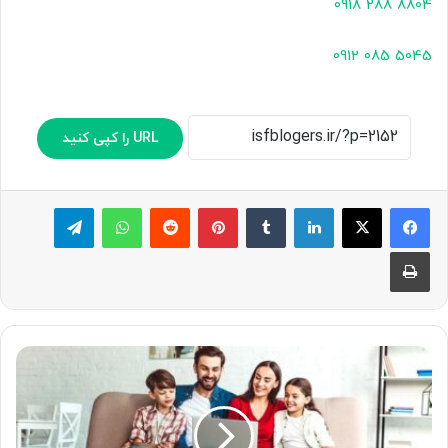
8804 288 0918
5045 085 0912
URL را کپی کنید
لینکدین
‫تامبلر
پینترست
‫رددیت
واتس آپ
تلگرام
چاپ
راهنمای
جامع
خرید
لپ
تاپ؛