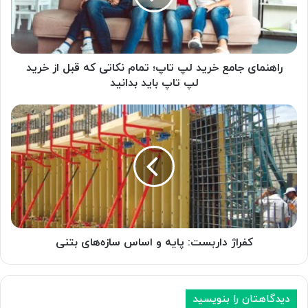
تمام
نکاتی
که
قبل
از
راهنمای جامع خرید لپ تاپ؛ تمام نکاتی که قبل از خرید
خرید
لپ تاپ باید بدانید
لپ
تاپ
کفراژ
باید
داربست:
بدانید
پایه
و
اساس
سازه‌های
بتنی
کفراژ داربست: پایه و اساس سازه‌های بتنی
دیدگاهتان را بنویسید