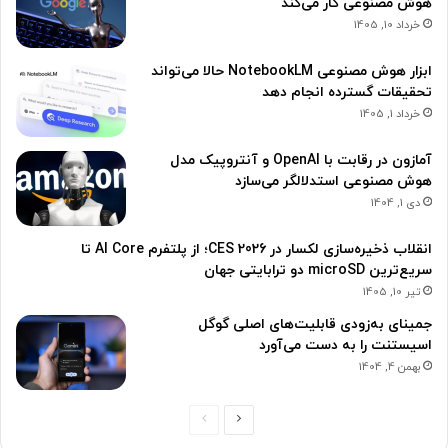
هوش مصنوعی کار می‌کند
خرداد 10, 1405
ابزار هوش مصنوعی NotebookLM حالا می‌تواند
تحقیقات گسترده انجام دهد
خرداد 1, 1405
آمازون در رقابت با OpenAI و آنتروپیک مدل
هوش مصنوعی استدلالگر می‌سازد
دی 1, 1404
انقلاب ذخیره‌سازی لکسار در CES 2026؛ از پلتفرم AI Core تا
سریع‌ترین microSD دو ترابایتی جهان
تیر 10, 1405
جمینای به‌زودی قابلیت‌های اصلی گوگل
اسیستنت را به دست می‌آورد
بهمن 4, 1404
صفحه
صفحه
بعدی
قبلی