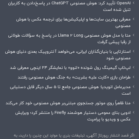
OpenAI تأیید کرد: هوش مصنوعی ChatGPT در پاسخ‌دادن به کاربران
تنبل شده است
معرفی بهترین سایت‌ها و اپلیکیشن‌ها برای ترجمه عکس با هوش
مصنوعی
متا با مدل هوش مصنوعی Llama 2 Long در پاسخ به سؤالات طولانی
از رقبا پیشی گرفت
استارتاپی با بنیان‌گذاران ایرانی، می‌خواهد آنتروپیک بعدی دنیای هوش
مصنوعی شود
لپ‌تاپ گیمینگ رول شونده «لنوو» با نمایشگر ۲۴ اینچی معرفی شد
طراحان بازی «کارت علیه بشریت» به جنگ هوش مصنوعی رفتند
مدیرعامل انویدیا: هوش مصنوعی جامع تا 5 سال دیگر قابل دستیابی
است
متا ظاهراً روی موتور جستجوی مبتنی‌بر هوش مصنوعی خود کار می‌کند
ادوبی بتای عمومی دستیار هوشمند Firefly را منتشر کرد؛ ویرایش
عکس و ویدیو با پرامپت
اگر قصد انتشار رپورتاژ آگهی، تبلیغات بنری یا موارد این چنین را دارید، به