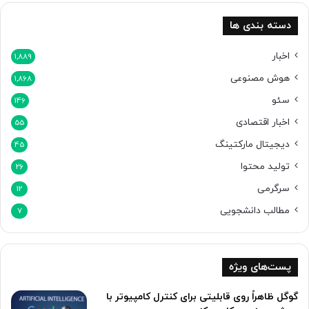
دسته بندی ها
اخبار
1,889
هوش مصنوعی
1,868
سئو
146
اخبار اقتصادی
55
دیجیتال مارکتینگ
45
تولید محتوا
26
سرگرمی
12
مطالب دانشجویی
7
پست‌های ویژه
گوگل ظاهراً روی قابلیتی برای کنترل کامپیوتر با