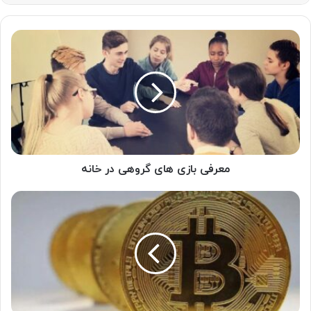
معرفی
بازی
های
گروهی
در
خانه
معرفی بازی های گروهی در خانه
روش‌های
کسب
درآمد
از
ارزهای
دیجیتال
و
بازار