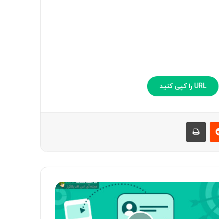
URL را کپی کنید
ست
‫رددیت
چاپ
رین
ش
ی
ارگتینگ