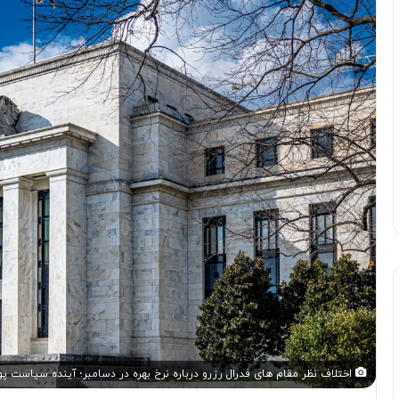
اختلاف نظر مقام های فدرال رزرو درباره نرخ بهره در دسامبر؛ آینده سیاست پو