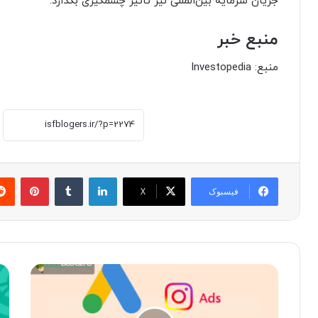
جریان سرمایه بین‌المللی نیز تاثیر چشمگیری بگذارد.
منبع خبر
منبع: Investopedia
لینکدین
‫تامبلر
پینتر
فیسبوک
X
مقایسه
بهت
گوگل
رو
ادز
ها
و
ریت