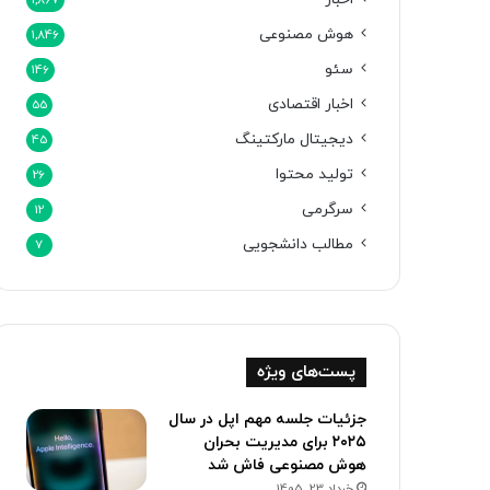
1,867
هوش مصنوعی
1,846
سئو
146
اخبار اقتصادی
55
دیجیتال مارکتینگ
45
تولید محتوا
26
سرگرمی
12
مطالب دانشجویی
7
پست‌های ویژه
جزئیات جلسه مهم اپل در سال
۲۰۲۵ برای مدیریت بحران
هوش مصنوعی فاش شد
خرداد 23, 1405