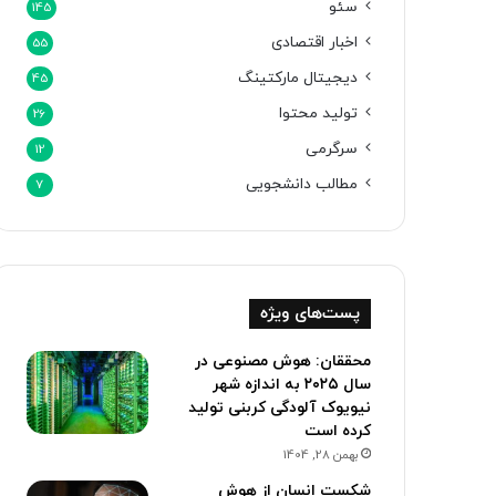
سئو
145
اخبار اقتصادی
55
دیجیتال مارکتینگ
45
تولید محتوا
26
سرگرمی
12
مطالب دانشجویی
7
پست‌های ویژه
محققان: هوش مصنوعی در
سال ۲۰۲۵ به اندازه شهر
نیویوک آلودگی کربنی تولید
کرده است
بهمن 28, 1404
شکست انسان از هوش