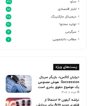
سئو
145
اخبار اقتصادی
55
دیجیتال مارکتینگ
45
تولید محتوا
26
سرگرمی
12
مطالب دانشجویی
7
پست‌های ویژه
«برایان کاکس»، بازیگر سریال
Succession: هوش مصنوعی
یک موضوع حقوق بشری است
خرداد 6, 1405
تراشه آیفون ۱۶ احتمالاً از
فناوری جدید Arm برای پردازش