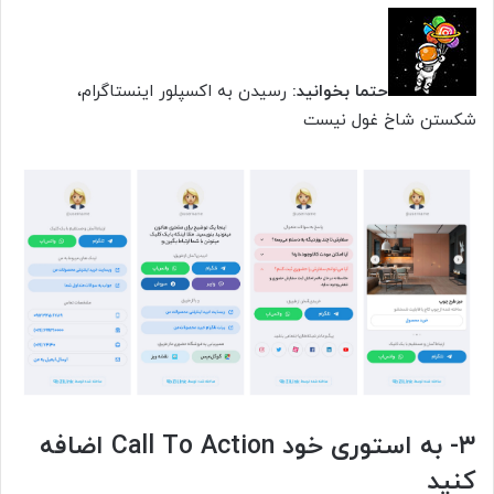
حتما بخوانید:
رسیدن به اکسپلور اینستاگرام،
شکستن شاخ غول نیست
۳- به استوری خود Call To Action اضافه
کنید