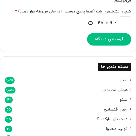
می‌نویسم.
کپچای تشخیص ربات (لطفا پاسخ درست را در جای مربوطه قرار دهید)
*
45
=
9
×
دسته بندی ها
اخبار
1,871
هوش مصنوعی
1,850
سئو
146
اخبار اقتصادی
55
دیجیتال مارکتینگ
45
تولید محتوا
26