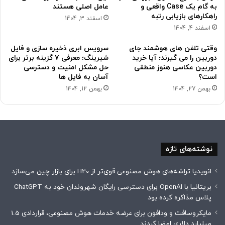
به گام یک Case واقعی و
عامل اصلی هستند
راهکارهای بازیابی رتبه
اسفند 3, 1404
اسفند 4, 1404
وقتی تلفن های هوشمند جای
سرویس ابری ذخیره سازی و فایل
دوربین را می گیرند؛ آیا خرید
شیرینگ؛ معرفی ۷ گزینه برتر برای
دوربین عکاسی هنوز منطقی
حل مشکل امنیت و دسترسی
است؟
آسان به فایل ها
بهمن 27, 1404
بهمن 12, 1404
نوشته‌های تازه
انویدیا تراشه‌های هوش مصنوعی قوی‌تر از H20 برای بازار چین می‌سازد
بریتانیا با OpenAI برای دسترسی رایگان شهروندان خود به ChatGPT
پلاس مذاکره کرده بود
مایکروسافت و ودافون برای عرضه خدمات هوش مصنوعی، قراردادی 1.5
میلیارد دلاری امضا کردند