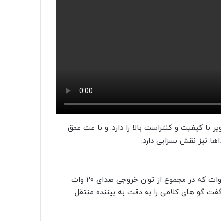
توانایی نشان دادن تصاویر با کیفیت و کنتراست بالا را دارد. و با عث عمق
ها نیز نقش بسزایی دارد.
تلویزیون 65qned806 از سیستم صوتی 2 کاناله و دو بلند گو 10وات که در مجموع از توان خروجی صدای 20 وات
Clear Vo صدای های مجزا از گفت گو های کلامی را به دقت به بیننده منتقل