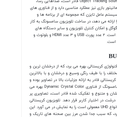
فناوری های متعددی چون Q-Symphony ،Adaptive Sound و Object Tracking Sound قادر است، صداهایی رسا،
انیتور بازی نیز عملکرد مناسبی دارد و از فناوری های
برخوردار است. سیستم عامل تایزن که مجموعه ای از برنامه ها و
ارائه می دهد، در ساخت تلویزیون سامسونگ به کار
گل و امکان کنترل تلویزیون و سایر دستگاه های
هوشمند با فرمان های صوتی نیز از دیگر امکانات این تلویزیون است. 2 عدد پورت USB و 3 عدد HDMI و بلوتوث و
ولوژی کریستالی بهره می برد، که از درخشان ترین و
 را با طیف رنگی وسیع و درخشان و با بالاترین
تالی قادر به ارائه جزئیات بالا در تصاویر بوده و
بهترین ها را در اختیارتان می گذارند. تلویزیون بی یو 8000 سامسونگ از فناوری Dynamic Crystal Color بهره می
شان و متنوع و تفکیک شده قادر است، تصاویری پر
رشت در اختیار کاربر قرار دهد. تلویزیون کریستالی
سامسونگ بیش از یک میلیارد رنگ زنده و متنوع، که 64 برابر انواع UHD معمولی است را به نمایش در می آورد. این
لا نیز بهره می برد، که سبب جدا شدن مرز بین صحنه های تاریک و