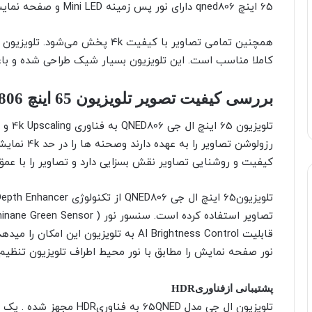
65 اینچ qned806 دارای نور پس زمینه Mini LED و صفحه نمایش QNED است.
همچنین تمامی تصاویر با کیفیت 4k پ
کاملا مناسب است. این تلویزیون بسیار شیک طراحی شده و باع
بررسی کیفیت تصویر تلویزیون 65 اینچ Qned806
کیفیت و روشنایی تصاویر نقش بسزایی دارد و تصاویر را با عمق
قابلیت AI Brightness Control به تلویزیون
نور صفحه نمایش را مطابق با نور محیط اطراف تلویزیون تنظیم 
پشتیبانی ازفناوریHDR
تلویزیون ال جی مدل 65QNED