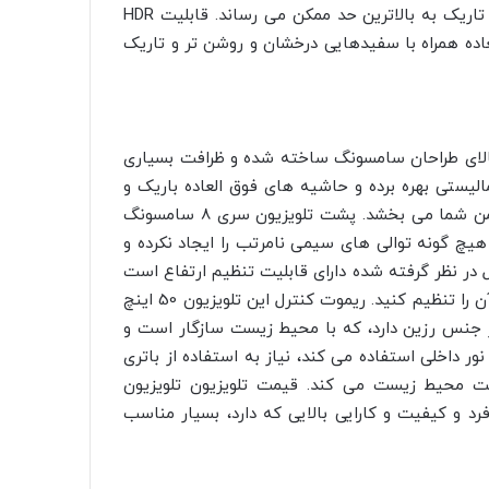
روشن شده و تضاد و کنتراست را مابین قسمت های روشن و تاریک به بالاترین حد ممکن می رساند. قابلیت HDR
 را با کیفیت خارق العاده همراه با سفیدهایی درخشان و روشن تر و تاریک
50BU با دقت و حساسیت بالای طراحان سامسونگ ساخته شده و ظرافت بسیاری
الیستی بهره برده و حاشیه های فوق العاده باریک و
صفحه نمایش نازک و جذابی دارد، که نمایی تماشایی به نشیمن شما می بخشد. پشت تلویزیون سری 8 سامسونگ
ت که هیچ گونه توالی های سیمی نامرتب را ایجاد نکرده و
ل در نظر گرفته شده دارای قابلیت تنظیم ارتفاع است
و به شما این امکان را می دهد، تا مطابق خواست و نیاز خود آن را تنظیم کنید. ریموت کنترل این تلویزیون 50 اینچ
ز جنس رزین دارد، که با محیط زیست سازگار است و
ور داخلی استفاده می کند، نیاز به استفاده از باتری
ت محیط زیست می کند. قیمت تلویزیون تلویزیون
حصر به فرد و کیفیت و کارایی بالایی که دارد، بسیار مناسب