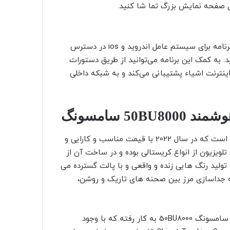
 صفحه نمایش بزرگ تما شا کنید.
برنامه LG ThinQ برای مدیریت و کنترل لوازم خانگی است. این برنامه برای سیستم عامل اندروید و ios در دسترس
ید. به کمک این برنامه می‌توانید از طریق دستورات
اینترنت اشیاء پشتیبانی می‌کند و به شبکه داخلی
5 سامسونگ
تلویزیون سامسونگ مدل BU8000 از محصولات سری 8 این برند است که در سال 2022 با قیمت مناسب و کارایی و
زارها عرضه شد. این تلویزیون از انواع کریستالی بوده و در ساخت آن از
ه که آن را قادر به تولید رنگ هایی زنده و واقعی و با پالت گسترده می
HD این تلویزیون را قادر به جداسازی مرز بین صحنه های تاریک و روشن،
سیستم صوتی دو کاناله با خروجی 20 وات در ساخت تلویزیون سامسونگ 50BU8000 به کار رفته که با وجود