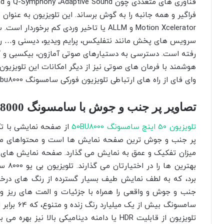
فراگیر و همه جانبه را به گوش برساند. این تلویزیون به عنوان م
Motion Xcelerator و ALLM یا تاخیر وردی کم 
سرویس های پخش مانند نتفلیکس، پرایم ویدیو، دیسنی و… را 
رفته است. دسترسی به دستیارهای صوتی آمازون، بیکسبی و گو
وای فای از راه های ارتباطی تلویزیون فورکی سامسونگ bu8000 است.
تصاویر پر جنب و جوش با سامسونگ BU8000
تلویزیون 50 اینچ سامسونگ 50BU8000
از صفحه نمایشی با تکن
پر جنب و جوش ترین صفحه نمایش ها است و محتواهای مختلف
میزان تفکیک و عمق به نمایش می گذارد. صفحه نمایش های کریس
برد، که به لطف نمایش طیف بسیار گسترده از رنگ های درخ
جنب و جوش و واقعی را همراه با جزئیات و المت های ریز و د
تلویزیون از قابلیت HDR یا دامنه دینامیکی با