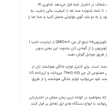
همچنین این فناوری صداها را با قدرت صوتی چند برابر واضح و شفاف در اختیار شما قرار می‌دهد. فناوری AI
د. تا شما شنونده صدا ها با کیفیت عالی باشید. به
Blue می‌توانید تلویزیون خود را به دو بلند گوی بلوتوثی متصل کنید و صدا ها را
تلویزیون هوشمند ال جی دارای سیستم عامل Webos می‌باشد. تلویزیون65 اینچ ال جی QNED806 از اینترنت اشیا (
می‌کند و به کمک قابلیت Sound Share صدای تلویزیون را از گوشی تان بشنوید این یعنی بدون
از طریق موبایل گوش دهید.
یک ریموت کنترل هوشمند است. برای کنترل لوازم خانگی هوشمند تان از
داشبورد Home Dashboard استفاده کنید. همچنین دارای هوش مصنوعی ال جی ((ThinQ AI می‌باشد و ازبرنامه LG
شمند خود می‌توانید لوازم خانگی هوشمند را از طریق
 خود هر چیزی را که بخواهید در کوتاه ترین زمان ممکن در اختیارتان
ی گیرد. قابلیت های Apple Airplay و Apple Home kit می‌توانند با انواع دستگاه های اپل تعامل یر قرار کنند