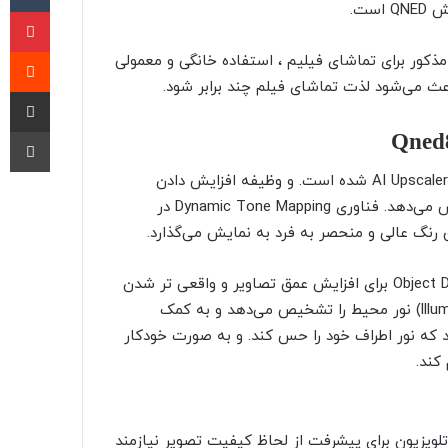
پی
‫ر
خش می‌شود. تلویزیون مذکور برای تماشای فیلیم ، استفاده خانگی و معمولی
ث می‌شود لذت تماشای فیلم چند برابر شود.
اشتراک گذا
چا
تلویزیون 65 اینچ ال جی QNED806 به فناوری 4k Upscaling و AI Upscaler شده است. و وظیفه افزایش دادن
رزولوشن تصاویر را به عهده دارند وصحنه‌ ها را در حد 4k نمایش می‌دهد. فناوری Dynamic Tone Mapping در
 رنگ عالی و منحصر به فرد به نمایش می‌گذارد.
تلویزیون65 اینچ ال جی QNED806 از تکنولوژی Object Depth Enhancer برای افزایش عمق تصاویر و واقعی تر شدن
تصاویر استفاده کرده است. سنسور نور ( llluminane Green Sensor) نور محیط را تشخیص می‌دهد و به کمک
 این امکان را میدهد که نور اطراف خود را حس کند. و به صورت خودکار
کند.
 به فناوریHDR مجهز شده . یک تلویزیون برای پیشرفت از لحاظ کیفیت تصویر نیازمند