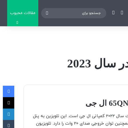
نوارکناری
تغییر پوسته
مقالات محبوب
جستجو
برای
ال 2023
فی
X
لی
تلویزیون 65 اینچ ال جی QNED806 یکی از جدید ترین محصولات سال 2022 کمپانی ال جی است. این تلویزین به پنل
‫تا
IPS مجهز شده و دارای رزولوشن 340X2160 مجهز شده است. همچنین توان خروجی صدای 20 وات را دارد. تلویزیون