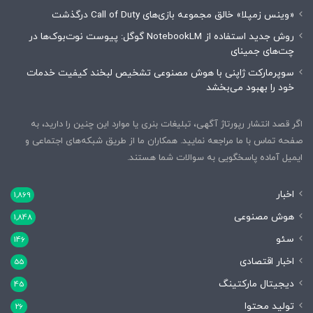
«وینس زمپلا» خالق مجموعه بازی‌های Call of Duty درگذشت
روش جدید استفاده از NotebookLM گوگل: پیوست نوت‌بوک‌ها در
چت‌های جمینای
سوپرمارکت ژاپنی با هوش مصنوعی تشخیص لبخند کیفیت خدمات
خود را بهبود می‌بخشد
اگر قصد انتشار رپورتاژ آگهی، تبلیغات بنری یا موارد این چنین را دارید، به
صفحه تماس با ما مراجعه نمایید. همکاران ما از طریق شبکه‌های اجتماعی و
ایمیل آماده پاسخگویی به سوالات شما هستند.
اخبار
1,869
هوش مصنوعی
1,848
سئو
146
اخبار اقتصادی
55
دیجیتال مارکتینگ
45
تولید محتوا
26