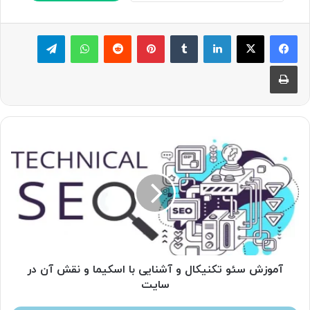
لینکدین
‫تامبلر
پینترست
‫رددیت
واتس آپ
تلگرام
چاپ
آموزش
سئو
تکنیکال
و
آشنایی
با
اسکیما
و
نقش
آن
آموزش سئو تکنیکال و آشنایی با اسکیما و نقش آن در
در
سایت
سایت