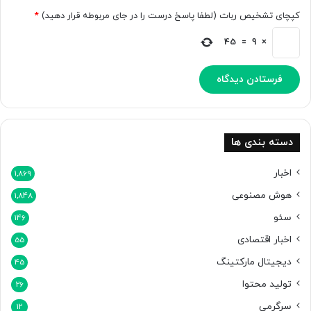
کپچای تشخیص ربات (لطفا پاسخ درست را در جای مربوطه قرار دهید)
*
45
=
9
×
دسته بندی ها
اخبار
1,869
هوش مصنوعی
1,848
سئو
146
اخبار اقتصادی
55
دیجیتال مارکتینگ
45
تولید محتوا
26
سرگرمی
12