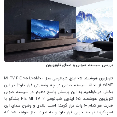
بررسی سیستم صوتی و صدای تلویزیون
تلویزیون هوشمند 65 اینچ شیائومی مدل Mi TV P1E 65 L65M7-
7AME از لحاظ سیستم صوتی در چه وضعیتی قرار دارد؟ در این
بخش می‌خواهیم به این پرسش پاسخ دهیم. در سیستم صوتی
تلویزیون هوشمند 65 اینچی شیائومی P1E MI TV 2 بلندگو با
قدرت هر کدام 10 وات قرار گرفته است. بلندی و وضوح صدای این
اسپیکرها در حد خوبی قرار دارد و به ندرت نیاز خواهد شد که