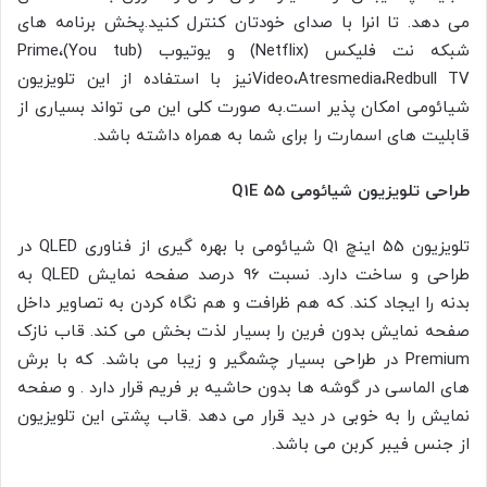
می دهد. تا انرا با صدای خودتان کنترل کنید.پخش برنامه های
شبکه نت فلیکس (Netflix) و یوتیوب (You tub)،Prime
Video،Atresmedia،Redbull TVنیز با استفاده از این تلویزیون
شیائومی امکان پذیر است.به صورت کلی این می تواند بسیاری از
قابلیت های اسمارت را برای شما به همراه داشته باشد.
طراحی تلویزیون شیائومی Q1E 55
تلویزیون 55 اینچ Q1 شیائومی با بهره گیری از فناوری QLED در
طراحی و ساخت دارد. نسبت 96 درصد صفحه نمایش QLED به
بدنه را ایجاد کند. که هم ظرافت و هم نگاه کردن به تصاویر داخل
صفحه نمایش بدون فرین را بسیار لذت بخش می کند. قاب نازک
Premium در طراحی بسیار چشمگیر و زیبا می باشد. که با برش
های الماسی در گوشه ها بدون حاشیه بر فریم قرار دارد . و صفحه
نمایش را به خوبی در دید قرار می دهد .قاب پشتی این تلویزیون
از جنس فیبر کربن می باشد.