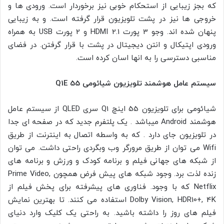
که بجز زیبایی از استحکام خوبی نیز برخوردار است. ورودی ها و
خروجی ها نیز در پشت تلویزیون قرار گرفته است. و به زیبایی
پنهان شده اند. وجو 3 پورت HDMI 2.1 و 2 پورت USB به همراه
ورودی اپتیکال و انتن دیجیتال در پشت با قرار گرفتن. در فضای
مناسبی دسترسی را به انها اسان کرده است.
سیستم عامل هوشمند تلویزیون شیائومی Q1E 55
شیائومی برای تلویزیون 55 اینچ Q1 سری QLED از سیستم عامل
هوشمند Android میباشد . یک پلتفرم جدید که در صفحه ای جدا
در تلویزیون جای دارد . که به واسطه اتصال به اینترنت از طریق
Wifi می توان از طریق مرورگر وب وبگردی راحتی داشت. می توان
از شبکه های جهانی فیلم و برنامه کودک و ورزش و برنامه های
زنده لذت برد. وجود شبکه های پیش فرض همچون Prime Video,
Netflix که با وجود. فناوری های پیشرفته برای پخش فیلم از
Dolby Vision, HDR10+, 4K استفاده می کنند. تا بهترین نمایش
فیلم های روز را داشته باشید. به راحتی یک کلیک وارد دنیای