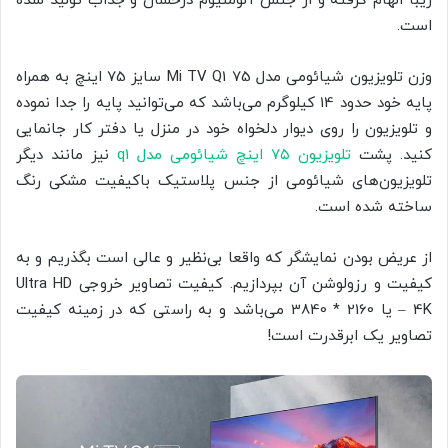
زیبا الهام گرفته و از جنس آلومنیوم درخشان و جذاب تولید شده
است.
وزن تلویزیون شیائومی مدل Mi TV Q1 75 سایز 75 اینچ به همراه
پایه خود حدود 14 کیلوگرم می‌باشد که می‌توانید پایه را جدا نموده
و تلویزیون را روی دیوار دلخواه خود در منزل یا دفتر کار جانمایی
کنید. پشت
تلویزیون ٧۵ اینچ شیائومی مدل q1
نیز مانند دیگر
تلویزیون‌های شیائومی از جنس پلاستیک باکیفیت مشکی رنگ
ساخته شده است.
از عریض بودن نمایشگر که واقعا بی‌نظیر و عالی است بگذریم و به
کیفیت و رزولوشن آن بپردازیم. کیفیت تصاویر خروجی Ultra HD
– 4K یا 2160 * 3840 می‌باشد و به راستی که در زمینه کیفیت
تصاویر یک ابرقدرت است!