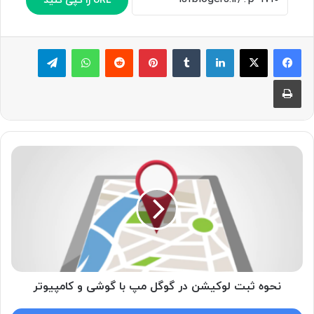
URL را کپی کنید
لینکدین
‫تامبلر
پینترست
‫رددیت
واتس آپ
تلگرام
چاپ
نحوه
ثبت
لوکیشن
در
گوگل
مپ
با
گوشی
و
کامپیوتر
نحوه ثبت لوکیشن در گوگل مپ با گوشی و کامپیوتر