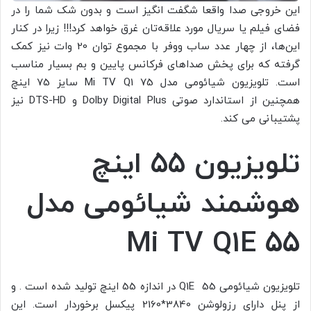
این خروجی صدا واقعا شگفت انگیز است و بدون شک شما را در
فضای فیلم یا سریال مورد علاقه‌تان غرق خواهد کرد!!! زیرا در کنار
این‌ها، از چهار عدد ساب ووفر با مجموع توان 20 وات نیز کمک
گرفته که برای پخش صداهای فرکانس پایین و بم بسیار مناسب
است. تلویزیون شیائومی مدل Mi TV Q1 75 سایز 75 اینچ
همچنین از استاندارد صوتی Dolby Digital Plus و DTS-HD نیز
پشتیبانی می کند.
تلویزیون ۵۵ اینچ
هوشمند شیائومی مدل
Mi TV Q1E 55
تلویزیون شیائومی Q1E 55 در اندازه 55 اینچ تولید شده است . و
از پنل دارای رزولوشن 3840*2160 پیکسل برخوردار است. این