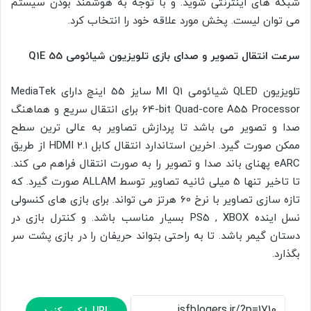
شبکه های اینترنتی شوید. و با توجه به هوشمند بودن سیستم
می توان لیست. پخش مورد علاقه خود را انتخاب کرد.
سرعت انتقال تصویر و صدای بازی تلویزیون شیائومی Q1E 55
تلویزیون QLED شیائومی MI Q1 سایز 55 اینچ دارای MediaTek
64-bit Quad-core A55 Processor برای انتقال سریع و هماهنگ
صدا و تصویر می باشد تا پردازش تصاویر به عالی ترین سطح
ممکن صورت گیرد. اخرین استاندارد انتقال کابل HDMI 2.1 از طریق
eARC پهنای باند صدا و تصویر را به صورت انتقال فراهم می کند.
تا تاخیر تنها 5 میلی ثانیه تصاویر توسط ALLAM صورت گیرد. که
تازه سازی تصاویر با نرخ 60 هرتز می تواند. برای بازی های کنسولی
نسل اینده PS5 , XBOX بسیار مناسب باشد. و کنترل بازی در
دستان گیمر باشد. تا به راحتی بتواند حریفان را در بازی پشت سر
بگذارد.