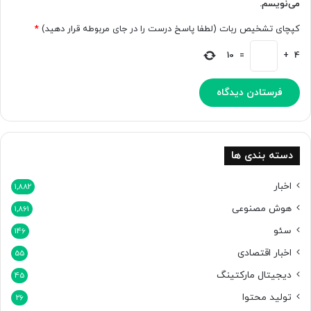
می‌نویسم.
کپچای تشخیص ربات (لطفا پاسخ درست را در جای مربوطه قرار دهید)
*
10
=
+
4
دسته بندی ها
اخبار
1,882
هوش مصنوعی
1,861
سئو
146
اخبار اقتصادی
55
دیجیتال مارکتینگ
45
تولید محتوا
26