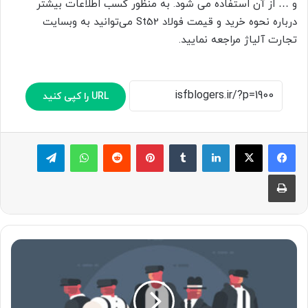
و … از آن استفاده می شود. به منظور کسب اطلاعات بیشتر
درباره نحوه خرید و قیمت فولاد St52 می‌توانید به وبسایت
تجارت آلیاژ مراجعه نمایید.
URL را کپی کنید
لینکدین
‫تامبلر
پینترست
‫رددیت
واتس آپ
تلگرام
چاپ
سئو
کلاه
سیاه؛
مناسب
برای