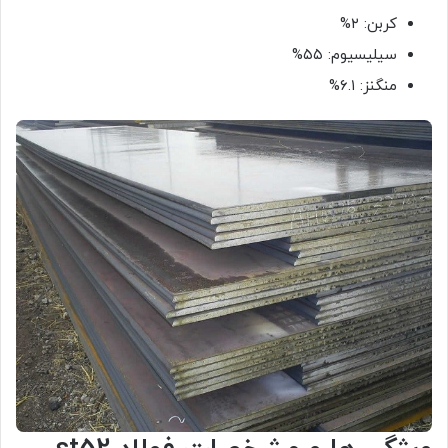
کربن: ۲%
سیلیسیوم: ۵۵%
منگنز: ۶.۱%