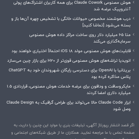
هوش مصنوعی Claude Cowork برای همه کاربران اشتراک‌های پولی
آنتروپیک عرضه شد
درب هوشمند مخصوص حیوانات خانگی با تشخیص چهره آن‌ها باز و
بسته می‌شود [تماشا کنید]
متا 65 میلیارد دلار روی ساخت مراکز داده هوش مصنوعی
سرمایه‌گذاری می‌کند
قابلیت‌های هوش مصنوعی مولد iOS 18 احتمالاً اختیاری خواهند بود
انویدیا تراشه‌های هوش مصنوعی قوی‌تر از H20 برای بازار چین می‌سازد
بریتانیا با OpenAI برای دسترسی رایگان شهروندان خود به ChatGPT
پلاس مذاکره کرده بود
مایکروسافت و ودافون برای عرضه خدمات هوش مصنوعی، قراردادی 1.5
میلیارد دلاری امضا کردند
ابزار Claude Code حالا می‌تواند برای طراحی گرافیک به Claude Design
وصل شود
اگر قصد انتشار رپورتاژ آگهی، تبلیغات بنری یا موارد این چنین را دارید، به
صفحه تماس با ما مراجعه نمایید. همکاران ما از طریق شبکه‌های اجتماعی و