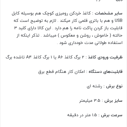
سایر مشخصات :
کاغذ خردکن رومیزی کوچک هم بوسیله کابل
USB و هم با باتری قلمی کار میکند . لازم به توضیح است که
قابلیت باز کردن پاکت نامه را هم دارد . این کالا دارای کلید 3
حالته ( خاموش ، روشن و معکوس ) میباشد . تذکر اینکه از
استفاده طولانی مدت خودداری شود .
ظرفیت ورودی کاغذ :
2 برگ کاغذ A6 یا 1 برگ کاغذ A4 تاشده برگ
قابلیت‌های دستگاه :
امکان کار هنگام قطع برق
نوع برش :
رشته ای
سایز برش :
3.5 میلیمتر
سرعت برش :
1.5 متر در دقیقه