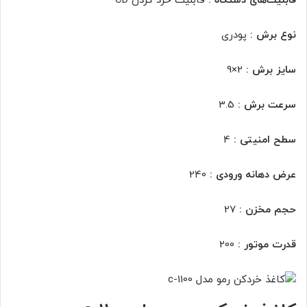
قابلیت‌های دستگاه :
قابلیت خرد کردن CD
نوع برش :
پودری
سایز برش :
2×9
سرعت برش :
3.5
سطح امنیتی :
4
عرض دهانه ورودی :
240
حجم مخزن :
27
قدرت موتور :
200