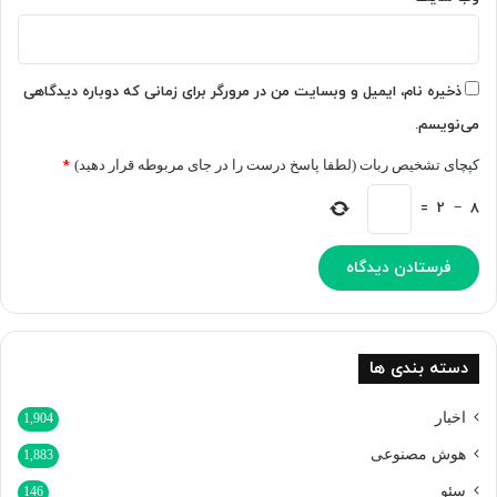
ذخیره نام، ایمیل و وبسایت من در مرورگر برای زمانی که دوباره دیدگاهی
می‌نویسم.
کپچای تشخیص ربات (لطفا پاسخ درست را در جای مربوطه قرار دهید)
*
=
2
−
8
دسته بندی ها
اخبار
1,904
هوش مصنوعی
1,883
سئو
146