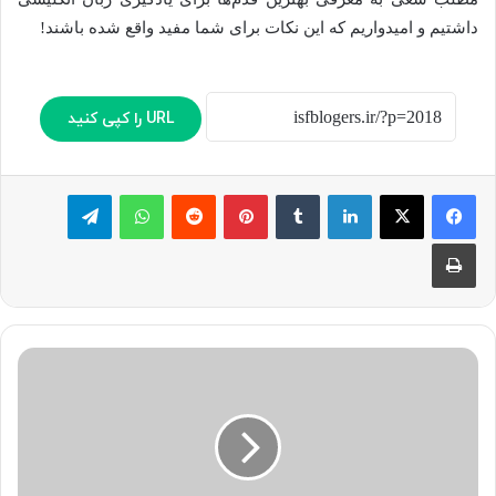
داشتیم و امیدواریم که این نکات برای شما مفید واقع شده باشند!
URL را کپی کنید
لینکدین
‫تامبلر
پینترست
‫رددیت
واتس آپ
تلگرام
چاپ
آیا
دامنه‌های
متعددی
که
به
یک