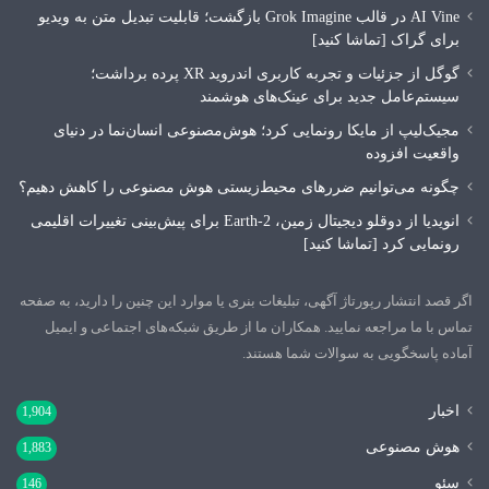
AI Vine در قالب Grok Imagine بازگشت؛ قابلیت تبدیل متن به ویدیو
برای گراک [تماشا کنید]
گوگل از جزئیات و تجربه کاربری اندروید XR پرده برداشت؛
سیستم‌عامل جدید برای عینک‌های هوشمند
مجیک‌لیپ از مایکا رونمایی کرد؛ هوش‌مصنوعی انسان‌نما در دنیای
واقعیت افزوده
چگونه می‌توانیم ضررهای محیط‌زیستی هوش مصنوعی را کاهش دهیم؟
انویدیا از دوقلو دیجیتال زمین، Earth-2 برای پیش‌بینی تغییرات اقلیمی
رونمایی کرد [تماشا کنید]
اگر قصد انتشار رپورتاژ آگهی، تبلیغات بنری یا موارد این چنین را دارید، به صفحه
تماس با ما مراجعه نمایید. همکاران ما از طریق شبکه‌های اجتماعی و ایمیل
آماده پاسخگویی به سوالات شما هستند.
اخبار
1,904
هوش مصنوعی
1,883
سئو
146