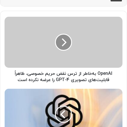
O
p
e
n
A
I
ب
ه‌
خ
ا
OpenAI به‌خاطر از ترس نقض حریم خصوصی، ظاهراً
ط
قابلیت‌های تصویری GPT-4 را عرضه نکرده است
ر
ا
آ
ز
پ
ت
د
ر
ی
س
ت
ن
ج
ق