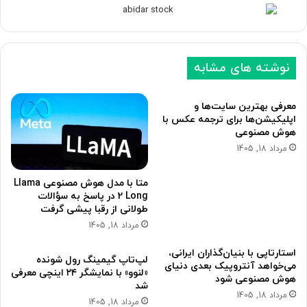
ه
ه
ب
ق
ع
ب
نوشته های مشابه
د
ل
ی
ی
معرفی بهترین سایت‌ها و
اپلیکیشن‌ها برای ترجمه عکس با
هوش مصنوعی
مرداد 18, 1405
متا با مدل هوش مصنوعی Llama
2 Long در پاسخ به سؤالات
طولانی از رقبا پیشی گرفت
مرداد 18, 1405
استارتاپی با بنیان‌گذاران ایرانی،
لپ‌تاپ گیمینگ رول شونده
می‌خواهد آنتروپیک بعدی دنیای
«لنوو» با نمایشگر ۲۴ اینچی معرفی
هوش مصنوعی شود
شد
مرداد 18, 1405
مرداد 18, 1405