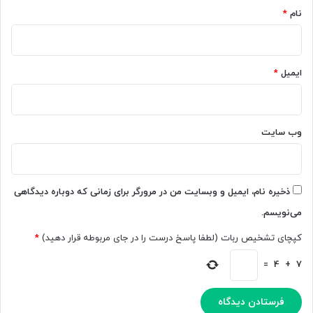
ت‌
نام
*
ه
ا
ی
ت
ایمیل
*
ص
و
ی
ر
وب‌ سایت
ی
G
P
T
ذخیره نام، ایمیل و وبسایت من در مرورگر برای زمانی که دوباره دیدگاهی
-
می‌نویسم.
4
ر
کپچای تشخیص ربات (لطفا پاسخ درست را در جای مربوطه قرار دهید)
*
ا
ع
=
4
+
7
ر
ض
ه