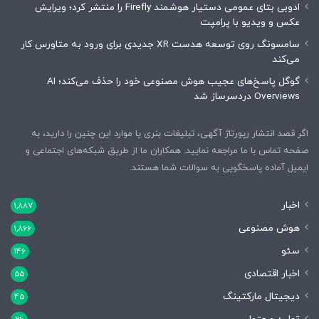
ادوبی بتای عمومی دستیار هوشمند Firefly را منتشر کرد؛ ویرایش
عکس و ویدیو با پرامپت
سامسونگ روی توسعه هدست XR جدیدی برای ورود به متاورس کار
می‌کند
گوگل پاسخ‌های عجیب هوش مصنوعی خود را حذف می‌کند؛ AI
Overviews دردسرساز شد
اگر قصد انتشار رپورتاژ آگهی، تبلیغات بنری یا موارد این چنین را دارید، به
صفحه تماس با ما مراجعه نمایید. همکاران ما از طریق شبکه‌های اجتماعی و
ایمیل آماده پاسخگویی به سوالات شما هستند.
اخبار
1,887
هوش مصنوعی
1,866
سئو
146
اخبار اقتصادی
55
دیجیتال مارکتینگ
45