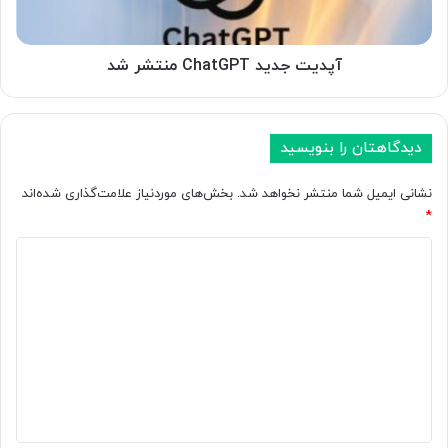
د
ض
ی
ح
د
ر
C
آپدیت جدید ChatGPT منتشر شد
ی
h
م
a
خ
t
ص
دیدگاهتان را بنویسید
G
و
P
ص
T
نشانی ایمیل شما منتشر نخواهد شد.
بخش‌های موردنیاز علامت‌گذاری شده‌اند
ی
م
*
،
ن
ظ
د
ت
ا
ش
ی
ه
ر
د
ر
ش
اً
د
گ
ق
ا
ا
ب
ه
ل
*
ی