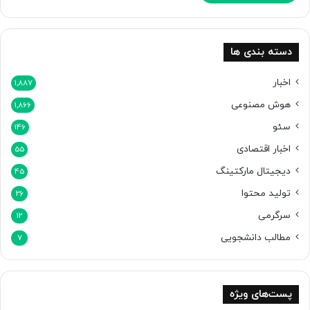
ن
ک
ر
د
دسته بندی ها
ه
ا
اخبار
1,887
س
هوش مصنوعی
ت
1,866
سئو
146
اخبار اقتصادی
55
دیجیتال مارکتینگ
45
تولید محتوا
26
سرگرمی
12
مطالب دانشجویی
7
پست‌های ویژه