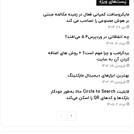
پست‌های ویژه
مایکروسافت کمپانی فعال در زمینه مکالمه مبتنی
بر هوش مصنوعی را تصاحب می کند
دی 28, 1404
چه اتفاقاتی در وردپرس۵.۴ می‌افتد؟
مرداد 16, 1405
بردکرامب و چرا مهم است؟ + روش های اضافه
کردن آن به سایت
فروردین 15, 1402
بهترین ابزارهای دیجیتال مارکتینگ
فروردین 31, 1402
قابلیت Circle to Search حالا به‌طور خودکار
بارکدها و کدهای QR را اسکن می‌کند
مرداد 2, 1405
ص
ص
ف
ف
ح
ح