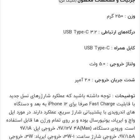
جزئیات و مشخصات محصول
(کلیک کن)
وزن :
250 گرم
درگاه‌های ارتباطی :
USB Type-C 3.2
کابل همراه :
USB Type-C
ولتاژ خروجی :
5.0 ولت
شدت جریان خروجی :
2.0 آمپر
توضیحات :
توجه داشته باشید که عملکرد شارژرهای نسل جدید
با قابلیت Fast Charge صرفا برای iPhone 12 به بعد و دستگاه
های اندرویدی با پشتیبانی شارژ سریع، عملکرد دارند. در مورد اپل
واچ و ایرپاد، یونیورسال بوده و بر روی تمام ورژن ها قابل استفاده
است. ورودی دستگاه، 9V/12V 4A(Max)، خروجی اپل: 9V/1A
9V/1.5A، خروجی شارژ ساعت: 1-3W، خروجی ایرپاد: 3W، خروجی