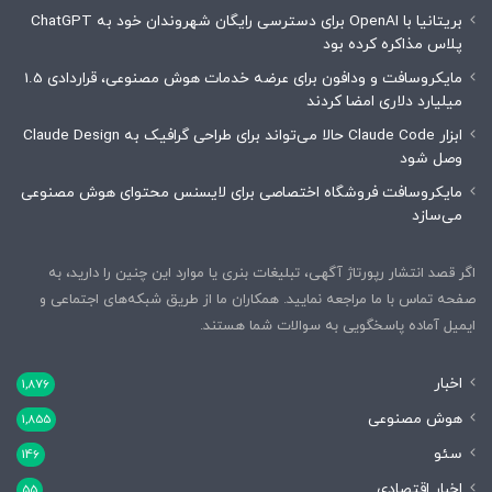
بریتانیا با OpenAI برای دسترسی رایگان شهروندان خود به ChatGPT
پلاس مذاکره کرده بود
مایکروسافت و ودافون برای عرضه خدمات هوش مصنوعی، قراردادی 1.5
میلیارد دلاری امضا کردند
ابزار Claude Code حالا می‌تواند برای طراحی گرافیک به Claude Design
وصل شود
مایکروسافت فروشگاه اختصاصی برای لایسنس محتوای هوش مصنوعی
می‌سازد
اگر قصد انتشار رپورتاژ آگهی، تبلیغات بنری یا موارد این چنین را دارید، به
صفحه تماس با ما مراجعه نمایید. همکاران ما از طریق شبکه‌های اجتماعی و
ایمیل آماده پاسخگویی به سوالات شما هستند.
اخبار
1,876
هوش مصنوعی
1,855
سئو
146
اخبار اقتصادی
55