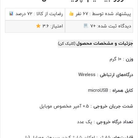
پیشنهاد شده توسط :
67 نفر
رضایت از کالا :
72 درصد
دیدگاه ثبت شده:
+7
امتیاز:
3.6
جزئیات و مشخصات محصول
(کلیک کن)
وزن :
10 گرم
درگاه‌های ارتباطی :
Wireless
کابل همراه :
microUSB
شدت جریان خروجی :
0.5 آمپر مخصوص موبایل
تعداد درگاه خروجی :
یک عدد
قابلیت‌های شارژر :
امکان شارژ کردن سریع‌تر موبایل (با