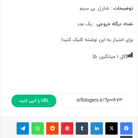
توضیحات :
شارژر بی سیم
تعداد درگاه خروجی :
یک عدد
برای امتیاز به این نوشته کلیک کنید!
[کل:
1
میانگین:
5
]
URL را کپی کنید
لینکدین
‫تامبلر
پینترست
‫رددیت
واتس آپ
تلگرام
چاپ