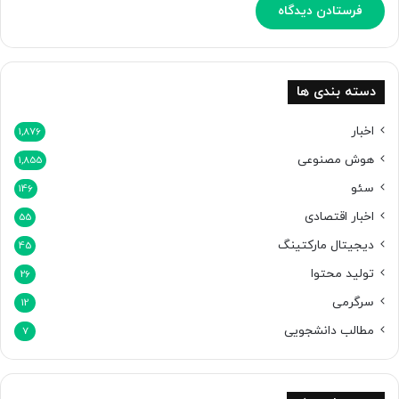
دسته بندی ها
اخبار
1,876
هوش مصنوعی
1,855
سئو
146
اخبار اقتصادی
55
دیجیتال مارکتینگ
45
تولید محتوا
26
سرگرمی
12
مطالب دانشجویی
7