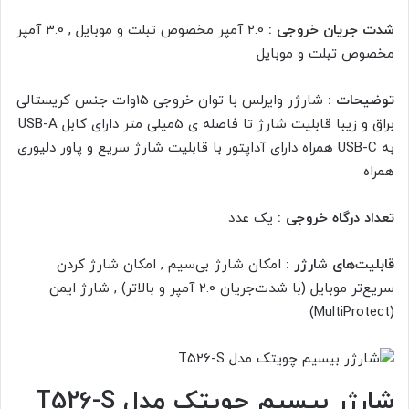
شدت جریان خروجی :
2.0 آمپر مخصوص تبلت و موبایل , 3.0 آمپر
مخصوص تبلت و موبایل
توضیحات :
شارژر وایرلس با توان خروجی 15وات جنس کریستالی
براق و زیبا قابلیت شارژ تا فاصله ی 5میلی متر دارای کابل USB-A
به USB-C همراه دارای آداپتور با قابلیت شارژ سریع و پاور دلیوری
همراه
تعداد درگاه خروجی :
یک عدد
قابلیت‌های شارژر :
امکان شارژ بی‎‌سیم , امکان شارژ کردن
سریع‌تر موبایل (با شدت‌جریان 2.0 آمپر و بالاتر) , شارژ ایمن
(MultiProtect)
شارژر بیسیم چویتک مدل T526-S