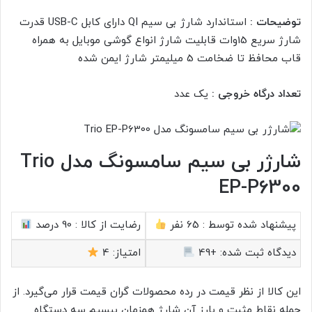
توضیحات :
استاندارد شارژ بی سیم QI دارای کابل USB-C قدرت
شارژ سریع 15وات قابلیت شارژ انواع گوشی موبایل به همراه
قاب محافظ تا ضخامت 5 میلیمتر شارژ ایمن شده
تعداد درگاه خروجی :
یک عدد
شارژر بی سیم سامسونگ مدل Trio
EP-P6300
پیشنهاد شده توسط :
65 نفر
رضایت از کالا :
90 درصد
دیدگاه ثبت شده:
+49
امتیاز:
4
این کالا از نظر قیمت در رده محصولات گران قیمت قرار می‌گیرد. از
جمله نقاط مثبت و بارز آن شارژ همزمان بیسیم سه دستگاه