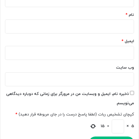
ی
*
س
+
ا
پ
نام
*
ی
ر
ت
ف
ب
ر
ا
و
ایمیل
*
S
ش
E
ت
O
ر
E
ی
وب‌ سایت
D
ن
U
ه
ا
ذخیره نام، ایمیل و وبسایت من در مرورگر برای زمانی که دوباره دیدگاهی
می‌نویسم.
کپچای تشخیص ربات (لطفا پاسخ درست را در جای مربوطه قرار دهید)
*
15
=
×
5