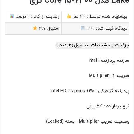
Lake مدل Core i5-7400 تری
پیشنهاد شده توسط :
100 نفر
رضایت از کالا :
0 درصد
دیدگاه ثبت شده:
+3
امتیاز:
3.7
جزئیات و مشخصات محصول
(کلیک کن)
سازنده پردازنده :
Intel
ضریب Multiplier :
2
پردازنده گرافیکی :
Intel HD Graphics 630
نوع پردازنده :
64 بیتی
وضعیت ضریب Multiplier :
بسته (Locked)