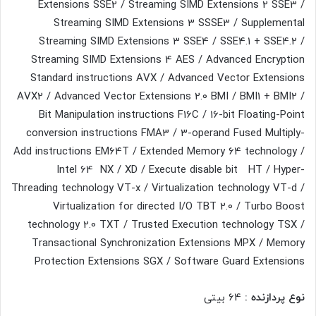
Extensions SSE2 / Streaming SIMD Extensions 2 SSE3 /
Streaming SIMD Extensions 3 SSSE3 / Supplemental
Streaming SIMD Extensions 3 SSE4 / SSE4.1 + SSE4.2 /
Streaming SIMD Extensions 4 AES / Advanced Encryption
Standard instructions AVX / Advanced Vector Extensions
AVX2 / Advanced Vector Extensions 2.0 BMI / BMI1 + BMI2 /
Bit Manipulation instructions F16C / 16-bit Floating-Point
conversion instructions FMA3 / 3-operand Fused Multiply-
Add instructions EM64T / Extended Memory 64 technology /
Intel 64 NX / XD / Execute disable bit HT / Hyper-
Threading technology VT-x / Virtualization technology VT-d /
Virtualization for directed I/O TBT 2.0 / Turbo Boost
technology 2.0 TXT / Trusted Execution technology TSX /
Transactional Synchronization Extensions MPX / Memory
Protection Extensions SGX / Software Guard Extensions
نوع پردازنده :
64 بیتی