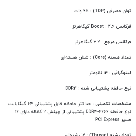
توان مصرفی (TDP) :
65 وات
فرکانس Boost :
4.6 گیگاهرتز
فرکانس مرجع :
3.2 گیگاهرتز
تعداد هسته (Core) :
شش هسته‌ای
لیتوگرافی :
14 نانومتر
نوع حافظه پشتیبانی شده :
DDR4
مشخصات تکمیلی :
حداکثر حافظه قابل پشتیبانی 64 گیگابایت
نوع حافظه DDR4-2666 پشتیبانی از چینش 2 کاناله دارای 16
مسیر PCI Express
تعداد رشته (Thread) :
12 رشته‌ای