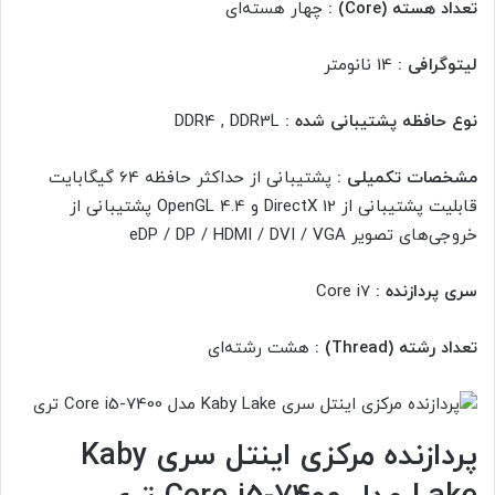
تعداد هسته (Core) :
چهار هسته‌ای
لیتوگرافی :
14 نانومتر
نوع حافظه پشتیبانی شده :
DDR4 , DDR3L
مشخصات تکمیلی :
پشتیبانی از حداکثر حافظه 64 گیگابایت
قابلیت پشتیبانی از DirectX 12 و OpenGL 4.4 پشتیبانی از
خروجی‌های تصویر eDP / DP / HDMI / DVI / VGA
سری پردازنده :
Core i7
تعداد رشته (Thread) :
هشت رشته‌ای
پردازنده مرکزی اینتل سری Kaby