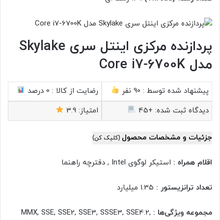
پردازنده مرکزی اینتل سری Skylake
مدل Core i7-6700K
پیشنهاد شده توسط :
90 نفر
رضایت از کالا :
0 درصد
دیدگاه ثبت شده:
+45
امتیاز:
3.9
جزئیات و مشخصات محصول
(کلیک کن)
اقلام همراه :
استیکر لوگوی Intel , دفترچه‌ راهنما
تعداد ترانزیستور :
1.35 میلیارد
مجموعه ویژگی‌ها :
MMX, SSE, SSE2, SSE3, SSSE3, SSE4.2,