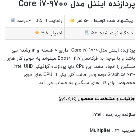
پردازنده اینتل مدل Core i7-9700
پیشنهاد شده توسط :
50 نفر
رضایت از کالا :
0 درصد
دیدگاه ثبت شده:
+5
امتیاز:
3.8
پردازنده اینتل مدل Core i7-9700 دارای 8 هسته و 12 رشته می
باشد و با توجه به فرکانس Boost 4.7 میتواند به خوبی کار های
سنگین را انجام دهد. این CPu دایا پردازنده گرافیکی Intel UHD
Graphics ۶۳۰ بوده و در حالت کلی یکی از CPU های قوی
مخصوصا برای کار های سنگین به حساب می آید.
جزئیات و مشخصات محصول
(کلیک کن)
سازنده پردازنده :
Intel
ضریب Multiplier :
32