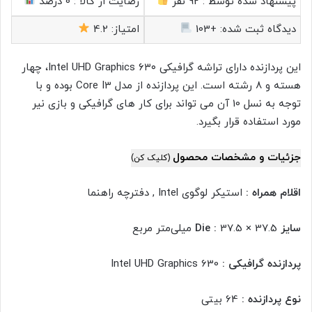
پیشنهاد شده توسط :
92 نفر
رضایت از کالا :
0 درصد
دیدگاه ثبت شده:
+103
امتیاز:
4.2
این پردازنده دارای تراشه گرافیکی Intel UHD Graphics ۶۳۰، چهار
هسته و 8 رشته است. این پردازنده از مدل Core I3 بوده و با
توجه به نسل 10 آن می تواند برای کار های گرافیکی و بازی نیر
مورد استفاده قرار بگیرد.
جزئیات و مشخصات محصول
(کلیک کن)
اقلام همراه :
استیکر لوگوی Intel , دفترچه‌ راهنما
سایز Die :
37.5 × 37.5 میلی‌متر مربع
پردازنده گرافیکی :
Intel UHD Graphics 630
نوع پردازنده :
64 بیتی