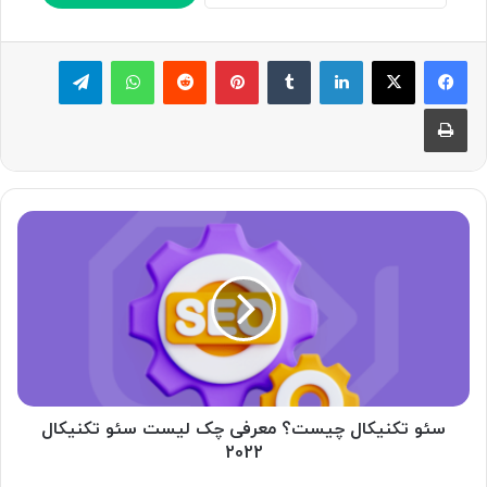
لینکدین
‫تامبلر
پینترست
‫رددیت
واتس آپ
تلگرام
چاپ
س
ئ
و
ت
ک
ن
ی
ک
ا
ل
سئو تکنیکال چیست؟ معرفی چک لیست سئو تکنیکال
چ
2022
ی