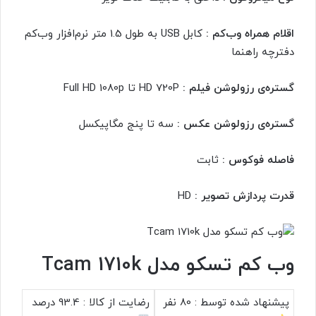
اقلام همراه وب‌کم :
کابل USB به طول 1.5 متر نرم‌افزار وب‌کم
دفترچه راهنما
گستره‌ی رزولوشن فیلم :
HD 720P تا Full HD 1080p
گستره‌ی رزولوشن عکس :
سه تا پنج مگاپیکسل
فاصله فوکوس :
ثابت
قدرت پردازش تصویر :
HD
وب کم تسکو مدل Tcam 1710k
پیشنهاد شده توسط :
80 نفر
رضایت از کالا :
93.4 درصد