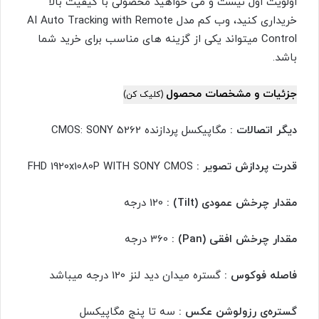
اولویت اول نیست و می خواهید محصولی با کیفیت بالا
خریداری کنید، وب کم مدل AI Auto Tracking with Remote
Control میتواند یکی از گزینه های مناسب برای خرید شما
باشد.
جزئیات و مشخصات محصول
(کلیک کن)
دیگر اتصالات :
مگاپیکسل پردازنده CMOS: SONY 5262
قدرت پردازش تصویر :
FHD 1920x1080P WITH SONY CMOS
مقدار چرخش عمودی (Tilt) :
120 درجه
مقدار چرخش افقی (Pan) :
360 درجه
فاصله فوکوس :
گستره میدان دید لنز 120 درجه میباشد
گستره‌ی رزولوشن عکس :
سه تا پنج مگاپیکسل