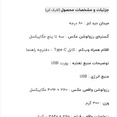
جزئیات و مشخصات محصول
(کلیک کن)
میدان دید لنز :
80 درجه
گستره‌ی رزولوشن عکس :
سه تا پنج مگاپیکسل
اقلام همراه وب‌کم :
کابل Type-C – دفترچه راهنما
توضیحات منبع تغذیه :
پورت USB
منبع انرژی :
USB
رزولوشن واقعی عکس :
2160 × 4096 مگاپیکسل
وزن :
300 گرم
رزولوشن واقعی فیلم :
2160 × 3840 پیکسل