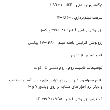
درگاه‌های ارتباطی :
USB 2.0 , USB
سرعت فیلم‌برداری :
60 تا 120
رزولوشن واقعی فیلم :
240×320 پیکسل
رزولوشن افزایش یافته فیلم :
480×640 پیکسل
قابلیت‌های لنز :
زوم
توضیحات قابلیت زوم :
زوم دستی تا 1 فوت
اقلام همراه وب‌کم :
سی دی درایور برای نصب آسان اسکایپ
و دیگر نرم افزار های مشابه بر روی ویندوز 7 و 10
گستره‌ی رزولوشن فیلم :
VGA تا HD 720P