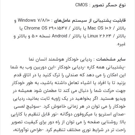
نوع حسگر تصویر :
CMOS
قابلیت پشتیبانی از سیستم عامل‌های :
Windows 7/8/10 و
بالاتر / Mac OS 10.6 یا بالاتر / Chrome OS 29.0.1547 یا
بالاتر / Linux 2.6.24 یا بالاتر / Android نسخه 5.0 و بالاتر و
غیره.
سایر مشخصات :
ردیابی خودکار هوشمند انسان نما
-پشتیبانی همه کاره -ردیابی خودکار -این دوربین وب به شما
این امکان را می دهد که صندلی را ترک کنید یا در اتاق قدم
بزنید تا با افراد یا اشیاء تعامل داشته باشید، به طور خودکار
جهت حرکت شما را دنبال می کند تا مطمئن شود همیشه در
ویدیو هستید. اگر بخواهید در یک زاویه ثابت بمانید، ردیابی
خودکار را می توان در هر زمانی خاموش کرد. -سوئیچ لمسی
-صدای استریو با میکروفون دوگانه -نور قابل تنظیم با کارایی
بالا: روشنایی صفحه را می توان از راه دور برای کیفیت تصویر
راحت تر در شرایط نوری مختلف تنظیم کرد. -طراحی نوآورانه،