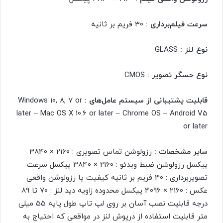
سرعت فیلم‌برداری :
30 فریم بر ثانیه
نوع لنز :
GLASS
نوع حسگر تصویر :
CMOS
قابلیت پشتیبانی از سیستم عامل‌های :
Windows 10, 8, 7 or
later – Mac OS X 10.6 or later – Chrome OS – Android V5
or later
سایر مشخصات :
رزولوشن تماس تصویری : 2160 × 3840
پیکسل رزولوشن ضبط ویدئو : 2160 × 3840 پیکسل سرعت
تصویربرداری : 30 فریم بر ثانیه کیفیت یا رزولوشن واقعی
عکس : 2160 × 4096 پیکسل محدوده زاویه دید لنز : 70 تا 89
درجه قابلیت نصب آسان بر روی لپ تاپ طول پایه 55 میلی
متر قابلیت استفاده از درپوش لنز در مواقعی که احتیاج به