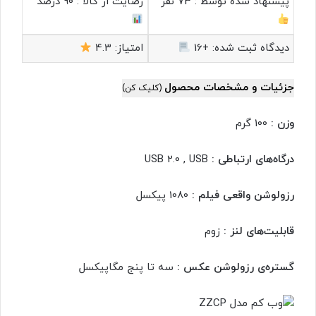
پیشنهاد شده توسط :
73 نفر
رضایت از کالا :
90 درصد
دیدگاه ثبت شده:
+16
امتیاز:
4.3
جزئیات و مشخصات محصول
(کلیک کن)
وزن :
100 گرم
درگاه‌های ارتباطی :
USB 2.0 , USB
رزولوشن واقعی فیلم :
1080 پیکسل
قابلیت‌های لنز :
زوم
گستره‌ی رزولوشن عکس :
سه تا پنج مگاپیکسل