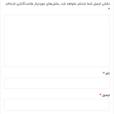
+
د
نشانی ایمیل شما منتشر نخواهد شد.
بخش‌های موردنیاز علامت‌گذاری شده‌اند
م
ق
*
ه
ی
د
م‌
ق
ت
اً
ی
ر
چ
د
ی
ی
ن
س
گ
ا
ت
ا
ب
؟
ز
ه
ا
*
ر
ه
نام
*
ا
)
ایمیل
*