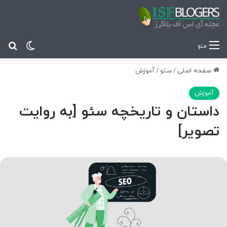
تغییر پ
جس
منو
صفحه اصلی
/
سئو
/
آموزش
آموزش
داستان و تاریخچه سئو [به روایت
تصویر]