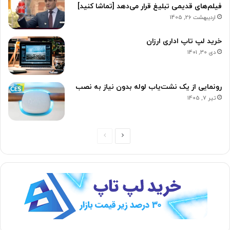
فیلم‌های قدیمی تبلیغ قرار می‌دهد [تماشا کنید]
اردیبهشت 26, 1405
خرید لپ تاپ اداری ارزان
دی 30, 1401
رونمایی از یک نشت‌یاب لوله بدون نیاز به نصب
تیر 7, 1405
ص
ص
ف
ف
ح
ح
ه
ه
ب
ق
ع
ب
د
ل