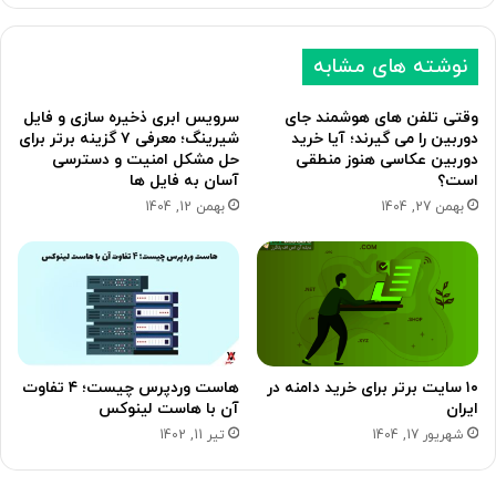
ی
ی
نوشته های مشابه
وقتی تلفن های هوشمند جای
سرویس ابری ذخیره سازی و فایل
دوربین را می گیرند؛ آیا خرید
شیرینگ؛ معرفی ۷ گزینه برتر برای
دوربین عکاسی هنوز منطقی
حل مشکل امنیت و دسترسی
است؟
آسان به فایل ها
بهمن 27, 1404
بهمن 12, 1404
۱۰ سایت برتر برای خرید دامنه در
هاست وردپرس چیست؛ ۴ تفاوت
ایران
آن با هاست لینوکس
شهریور 17, 1404
تیر 11, 1402