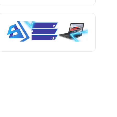
ف
ف
ح
ح
ه
ه
ب
ق
ع
ب
د
ل
ی
ی