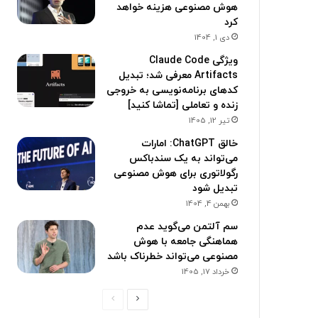
هوش مصنوعی هزینه خواهد
کرد
دی 1, 1404
ویژگی Claude Code
Artifacts معرفی شد؛ تبدیل
کدهای برنامه‌نویسی به خروجی
زنده و تعاملی [تماشا کنید]
تیر 12, 1405
خالق ChatGPT: امارات
می‌تواند به یک سندباکس
رگولاتوری برای هوش مصنوعی
تبدیل شود
بهمن 4, 1404
سم آلتمن می‌گوید عدم
هماهنگی جامعه با هوش
مصنوعی می‌تواند خطرناک باشد
خرداد 17, 1405
ص
ص