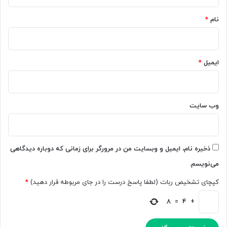
*
ن
ب
ه
ت
نام
*
ز
د
ن
ا
د
د
گ
ر
ایمیل
*
ی
ا
،
خ
ش
ت
غ
ی
وب‌ سایت
ل
ا
و
ر
ک
د
س
و
ذخیره نام، ایمیل و وبسایت من در مرورگر برای زمانی که دوباره دیدگاهی
ب
ل
می‌نویسم.
و
ت
ک
آ
کپچای تشخیص ربات (لطفا پاسخ درست را در جای مربوطه قرار دهید)
*
ا
م
ر
ر
8
=
4
+
ه
ی
ا
ک