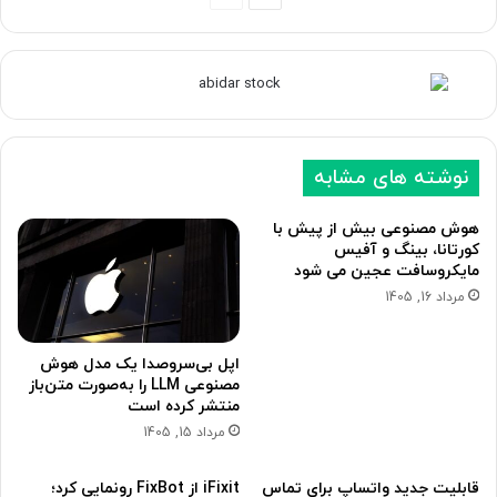
ف
ف
ح
ح
ه
ه
ب
ق
ع
ب
نوشته های مشابه
د
ل
ی
ی
هوش مصنوعی بیش از پیش با
کورتانا، بینگ و آفیس
مایکروسافت عجین می شود
مرداد 16, 1405
اپل بی‌سروصدا یک مدل هوش
مصنوعی LLM را به‌صورت متن‌باز
منتشر کرده است
مرداد 15, 1405
قابلیت جدید واتساپ برای تماس
iFixit از FixBot رونمایی کرد؛