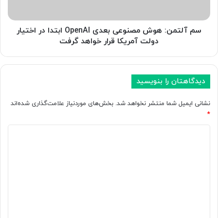
ن
:
و
ه
ع
و
سم آلتمن: هوش مصنوعی بعدی OpenAI ابتدا در اختیار
ی
ش
دولت آمریکا قرار خواهد گرفت
د
م
ر
ص
س
ن
ا
و
دیدگاهتان را بنویسید
ل
ع
2
ی
نشانی ایمیل شما منتشر نخواهد شد.
بخش‌های موردنیاز علامت‌گذاری شده‌اند
0
ب
*
2
ع
6
د
د
چ
ی
ی
ی
O
د
س
p
ت
e
گ
و
n
ا
چ
A
گ
I
ه
و
ا