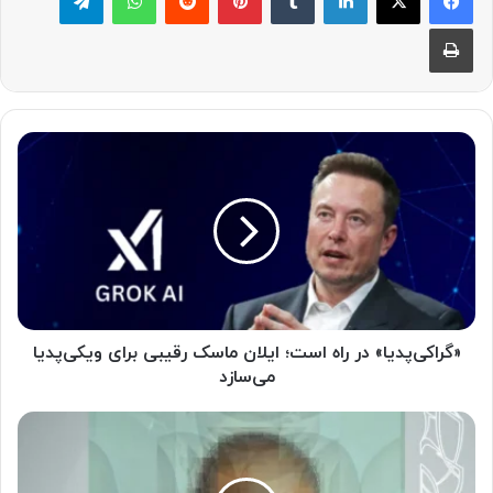
چاپ
«
گ
ر
ا
ک
ی‌
پ
د
ی
ا
«گراکی‌پدیا» در راه است؛ ایلان ماسک رقیبی برای ویکی‌پدیا
»
می‌سازد
د
ر
ا
ر
و
ا
ل
ه
ی