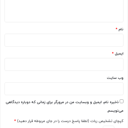
ا
ی
ص
و
ن
ه
ی
و
*
ک
ع
ی‌
ی
نام
*
پ
م
د
و
ی
ل
ا
د
ایمیل
*
م
ک
ی‌
و
س
ا
ا
ن
وب‌ سایت
ز
ت
د
و
م
ی
ذخیره نام، ایمیل و وبسایت من در مرورگر برای زمانی که دوباره دیدگاهی
م
می‌نویسم.
ن
ت
کپچای تشخیص ربات (لطفا پاسخ درست را در جای مربوطه قرار دهید)
*
ش