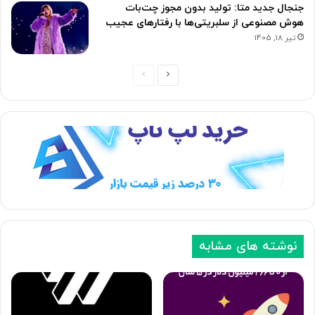
جنجال جدید متا: تولید بدون مجوز چت‌بات
هوش مصنوعی از سلبریتی‌ها با رفتارهای عجیب
تیر 18, 1405
ص
ص
ف
ف
ح
ح
ه
ه
ب
ق
ع
ب
د
ل
ی
ی
نوشته های مشابه