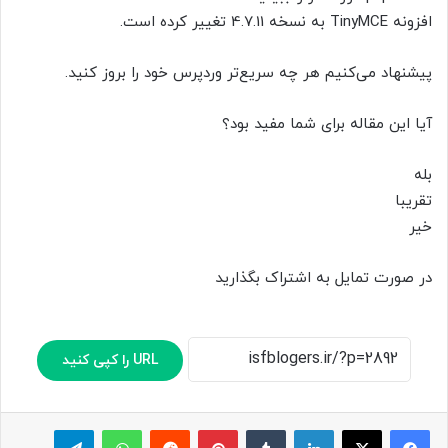
افزونه TinyMCE به نسخه 4.7.11 تغییر کرده است.
پیشنهاد می‌کنیم هر چه سریع‌تر وردپرس خود را بروز کنید.
آیا این مقاله برای شما مفید بود؟
بله
تقریبا
خیر
در صورت تمایل به اشتراک بگذارید
URL را کپی کنید
لینکدین
‫تامبلر
پینترست
‫رددیت
واتس آپ
تلگرام