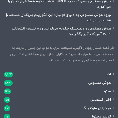
هوش مصنوعی مسواک جدید Oral-B به شما نحوه شستشوی دهان را
می‌آموزد
ورود هوش مصنوعی به دنیای فوتبال؛ این الگوریتم بازیکنان مستعد را
شناسایی می‌کند
هوش مصنوعی و دیپ‌فیک چگونه می‌توانند روی نتیجه انتخابات
2024 آمریکا تأثیر بگذارند؟
اگر قصد انتشار رپورتاژ آگهی، تبلیغات بنری یا موارد این چنین را دارید، به
صفحه تماس با ما مراجعه نمایید. همکاران ما از طریق شبکه‌های اجتماعی و
ایمیل آماده پاسخگویی به سوالات شما هستند.
اخبار
1,852
هوش مصنوعی
1,831
سئو
145
اخبار اقتصادی
55
دیجیتال مارکتینگ
45
تولید محتوا
26