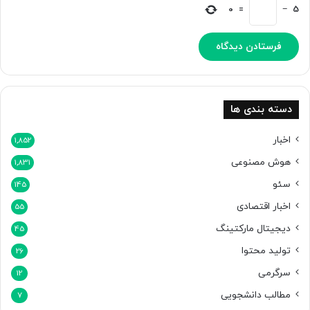
ر
0
=
−
5
ش
د
دسته بندی ها
اخبار
1,852
هوش مصنوعی
1,831
سئو
145
اخبار اقتصادی
55
دیجیتال مارکتینگ
45
تولید محتوا
26
سرگرمی
12
مطالب دانشجویی
7