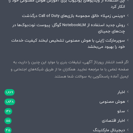
اپل استفاده از ویدیوهای یوتیوب برای آموزش هوش مصنوعی خود را
انکار کرد
«وینس زمپلا» خالق مجموعه بازی‌های Call of Duty درگذشت
روش جدید استفاده از NotebookLM گوگل: پیوست نوت‌بوک‌ها در
چت‌های جمینای
سوپرمارکت ژاپنی با هوش مصنوعی تشخیص لبخند کیفیت خدمات
خود را بهبود می‌بخشد
اگر قصد انتشار رپورتاژ آگهی، تبلیغات بنری یا موارد این چنین را دارید، به
صفحه تماس با ما مراجعه نمایید. همکاران ما از طریق شبکه‌های اجتماعی و
ایمیل آماده پاسخگویی به سوالات شما هستند.
اخبار
1,869
هوش مصنوعی
1,848
سئو
146
اخبار اقتصادی
55
دیجیتال مارکتینگ
45