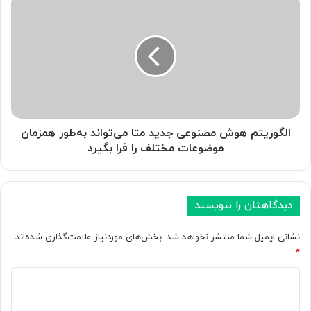
ا
ر
ل
«
گ
A
و
u
ر
t
ی
o
ت
D
م
r
ه
a
و
الگوریتم هوش مصنوعی جدید متا می‌تواند به‌طور همزمان
w
ش
موضوعات مختلف را فرا بگیرد
»
م
ب
ص
ر
ن
ا
و
دیدگاهتان را بنویسید
ی
ع
ت
ی
نشانی ایمیل شما منتشر نخواهد شد.
بخش‌های موردنیاز علامت‌گذاری شده‌اند
ب
ج
*
د
د
ی
ی
د
ل
د
ی
خ
م