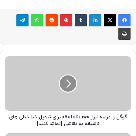
لینکدین
‫تامبلر
پینترست
‫رددیت
واتس آپ
تلگرام
چاپ
گ
و
گ
ل
و
ع
ر
ض
ه
ا
گوگل و عرضه ابزار «AutoDraw» برای تبدیل خط خطی های
ب
ناشیانه به نقاشی [تماشا کنید]
ز
ا