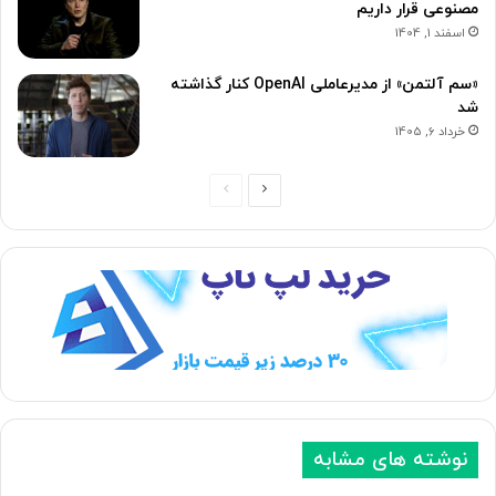
مصنوعی قرار داریم
اسفند 1, 1404
«سم آلتمن» از مدیرعاملی OpenAI کنار گذاشته
شد
خرداد 6, 1405
ص
ص
ف
ف
ح
ح
ه
ه
ب
ق
ع
ب
د
ل
ی
ی
نوشته های مشابه