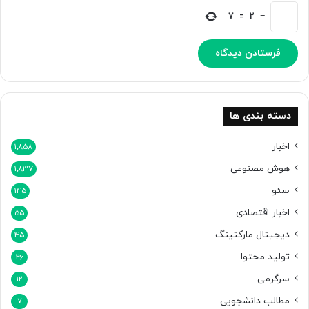
7
=
2
−
دسته بندی ها
اخبار
1,858
هوش مصنوعی
1,837
سئو
145
اخبار اقتصادی
55
دیجیتال مارکتینگ
45
تولید محتوا
26
سرگرمی
12
مطالب دانشجویی
7