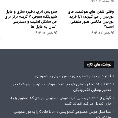
اسفند 4, 1404
وقتی تلفن های هوشمند جای
سرویس ابری ذخیره سازی و فایل
دوربین را می گیرند؛ آیا خرید
شیرینگ؛ معرفی ۷ گزینه برتر برای
دوربین عکاسی هنوز منطقی
حل مشکل امنیت و دسترسی
است؟
آسان به فایل ها
بهمن 27, 1404
بهمن 12, 1404
نوشته‌های تازه
قابلیت جدید واتساپ برای تماس صوتی یا تصویری
iFixit از FixBot رونمایی کرد؛ چت‌بات هوش مصنوعی برای کمک در
تعمیر وسایل الکترونیکی
گوگل از Genie رونمایی کرد؛ هوش مصنوعی مولدی که تصاویر را به
بازی تبدیل می‌کند [تماشا کنید]
متا مدل هوش مصنوعی کدنویسی Code Llama را به‌طور عمومی
منتشر کرد