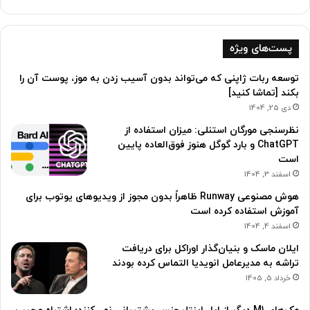
پست‌های ویژه
توسعه ربات ژاپنی که می‌تواند بدون آسیب زدن به موز، پوست آن را
بکند [تماشا کنید]
دی 25, 1404
نظرسنجی مورگان استنلی: میزان استفاده از
ChatGPT و بارد گوگل هنوز فوق‌العاده پایین
است
اسفند 3, 1404
هوش مصنوعی Runway ظاهراً بدون مجوز از ویدیوهای یوتوب برای
آموزش استفاده کرده است
اسفند 4, 1404
ایلان ماسک و بنیان‌گذار اوراکل برای دریافت
تراشه به مدیرعامل انویدیا التماس کرده بودند
خرداد 5, 1405