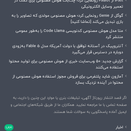
iFixit از FixBot رونمایی کرد؛ چت‌بات هوش مصنوعی برای کمک در
تعمیر وسایل الکترونیکی
گوگل از Genie رونمایی کرد؛ هوش مصنوعی مولدی که تصاویر را به
بازی تبدیل می‌کند [تماشا کنید]
متا مدل هوش مصنوعی کدنویسی Code Llama را به‌طور عمومی
منتشر کرد
آنتروپیک در آستانه توافق با دولت آمریکا؛ مدل Fable 5 به‌زودی
دوباره در دسترس قرار می‌گیرد
گزارش جدید: ۵۰ وب‌سایت خبری از هوش مصنوعی برای تولید محتوا
استفاده می‌کنند
آمازون شاید پلتفرمی برای فروش مجوز استفاده هوش مصنوعی از
محتوا در آینده نزدیک بسازد
اگر قصد انتشار رپورتاژ آگهی، تبلیغات بنری یا موارد این چنین را دارید، به
صفحه تماس با ما مراجعه نمایید. همکاران ما از طریق شبکه‌های اجتماعی و
ایمیل آماده پاسخگویی به سوالات شما هستند.
اخبار
1,861