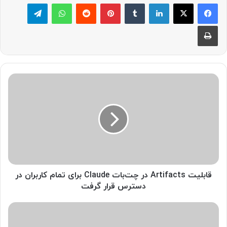
لینکدین
‫تامبلر
پینترست
‫رددیت
واتس آپ
تلگرام
چاپ
ق
ا
ب
ل
ی
ت
A
r
t
i
قابلیت Artifacts در چت‌بات Claude برای تمام کاربران در
f
دسترس قرار گرفت
a
c
ت
t
ب