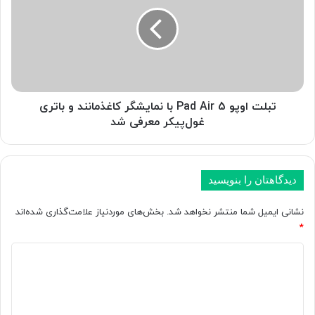
s
ل
د
ت
ر
ا
چ
و
ت‌
پ
ب
و
ا
P
ت
a
تبلت اوپو Pad Air 5 با نمایشگر کاغذ‌مانند و باتری
C
d
غول‌پیکر معرفی شد
l
A
a
i
u
r
d
5
دیدگاهتان را بنویسید
e
ب
ب
ا
نشانی ایمیل شما منتشر نخواهد شد.
بخش‌های موردنیاز علامت‌گذاری شده‌اند
ر
ن
*
ا
م
ی
ا
د
ت
ی
ی
م
ش
د
ا
گ
م
ر