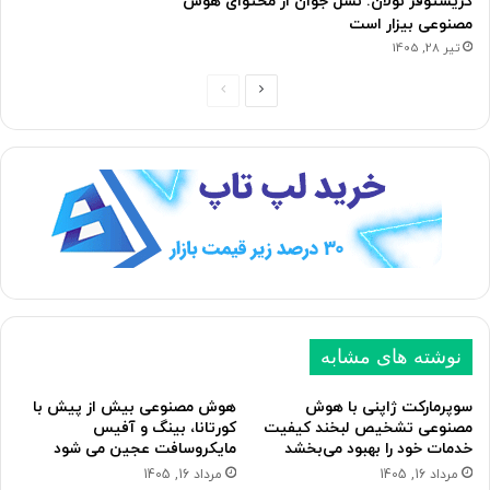
کریستوفر نولان: نسل جوان از محتوای هوش
مصنوعی بیزار است
تیر 28, 1405
ص
ص
ف
ف
ح
ح
ه
ه
ب
ق
ع
ب
د
ل
ی
ی
نوشته های مشابه
سوپرمارکت ژاپنی با هوش
هوش مصنوعی بیش از پیش با
مصنوعی تشخیص لبخند کیفیت
کورتانا، بینگ و آفیس
خدمات خود را بهبود می‌بخشد
مایکروسافت عجین می شود
مرداد 16, 1405
مرداد 16, 1405