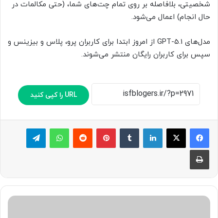
شخصیتی، بلافاصله بر روی تمام چت‌های شما، (حتی مکالمات در
حال انجام) اعمال می‌شود.
مدل‌های GPT-5.1 از امروز ابتدا برای کاربران پرو، پلاس و بیزینس و
سپس برای کاربران رایگان منتشر می‌شوند.
URL را کپی کنید
لینکدین
‫تامبلر
پینترست
‫رددیت
واتس آپ
تلگرام
چاپ
O
p