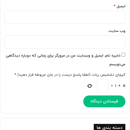
م
د
ایمیل
*
ت
ق
ن
ی
ر
ق‌
و
ت
وب‌ سایت
ن
ر
م
و
ا
س
ی
ر
ذخیره نام، ایمیل و وبسایت من در مرورگر برای زمانی که دوباره دیدگاهی
ی
ی
می‌نویسم.
ک
ع‌
ر
ت
کپچای تشخیص ربات (لطفا پاسخ درست را در جای مربوطه قرار دهید)
*
د
ر
س
=
1
×
5
ر
ط
ا
ن‌
ر
ا
ت
دسته بندی ها