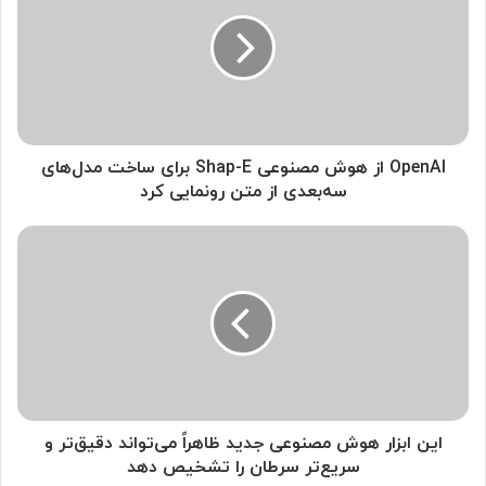
e
n
A
I
ا
ز
ه
و
OpenAI از هوش مصنوعی Shap-E برای ساخت مدل‌های
ش
سه‌بعدی از متن رونمایی کرد
م
ص
ا
ن
ی
و
ن
ع
ا
ی
ب
S
ز
h
ا
a
ر
p
ه
-
و
این ابزار هوش مصنوعی جدید ظاهراً می‌تواند دقیق‌تر و
E
ش
سریع‌تر سرطان‌ را تشخیص دهد
ب