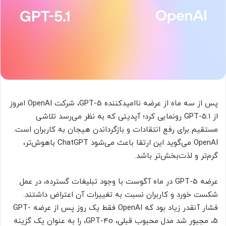
پس از سه ماه از عرضه ناامیدکننده GPT-5، شرکت OpenAI امروز
از GPT-5.1 رونمایی کرد؛ آپدیتی که به نظر می‌رسد تلاشی
مستقیم برای رفع انتقادات و بازگرداندن هیجان به کاربران است.
OpenAI می‌گوید این ارتقا باعث می‌شود ChatGPT باهوش‌تر،
گرم‌تر و لذت‌بخش‌تر باشد.
عرضه GPT-5 در ماه آگوست با وجود تبلیغات گسترده، در عمل
شکست خورد و کاربران نسبت به تغییرات آن اعتراض داشتند.
فشار آنقدر زیاد بود که OpenAI فقط یک روز پس از عرضه GPT-
5، مجبور شد مدل محبوب قبلی، GPT-4o، را به عنوان یک گزینه