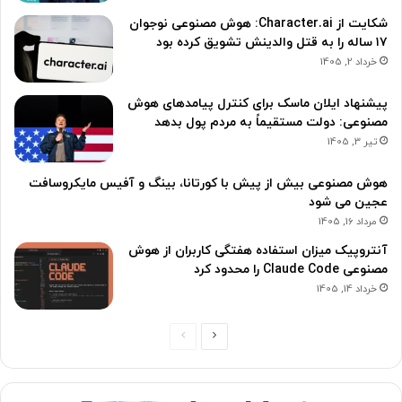
شکایت از Character.ai: هوش مصنوعی نوجوان
۱۷ ساله را به قتل والدینش تشویق کرده بود
خرداد 2, 1405
پیشنهاد ایلان ماسک برای کنترل پیامدهای هوش
مصنوعی: دولت مستقیماً به مردم پول بدهد
تیر 3, 1405
هوش مصنوعی بیش از پیش با کورتانا، بینگ و آفیس مایکروسافت
عجین می شود
مرداد 16, 1405
آنتروپیک میزان استفاده هفتگی کاربران از هوش
مصنوعی Claude Code را محدود کرد
خرداد 14, 1405
ص
ص
ف
ف
ح
ح