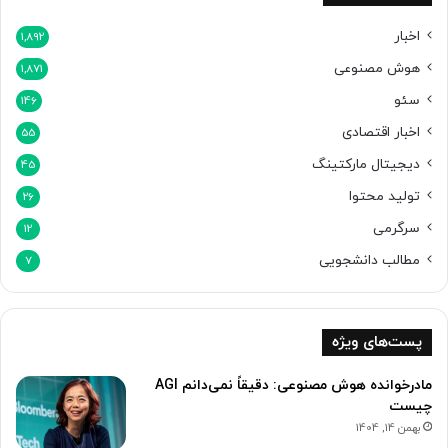
ش
خ
اخبار
1,892
ی
هوش مصنوعی
1,871
ص
د
سئو
146
ه
اخبار اقتصادی
د
55
دیجیتال مارکتینگ
45
تولید محتوا
26
سرگرمی
12
مطالب دانشجویی
7
پست‌های ویژه
مادرخوانده هوش مصنوعی: دقیقاً نمی‌دانم AGI
چیست
بهمن 14, 1404