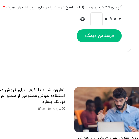
د
آ
کپچای تشخیص ربات (لطفا پاسخ درست را در جای مربوطه قرار دهید)
*
ر
ی
د
ف
=
9
×
3
س
و
ت
ن
ر
ش
س
د
ق
ر
ا
ر
گ
ر
ف
آمازون شاید پلتفرمی برای فروش مج
ت
استفاده هوش مصنوعی از محتوا در 
نزدیک بسازد
مرداد 15, 1405
گزارش جدید: ۵۰ وب‌سایت خبری از هوش