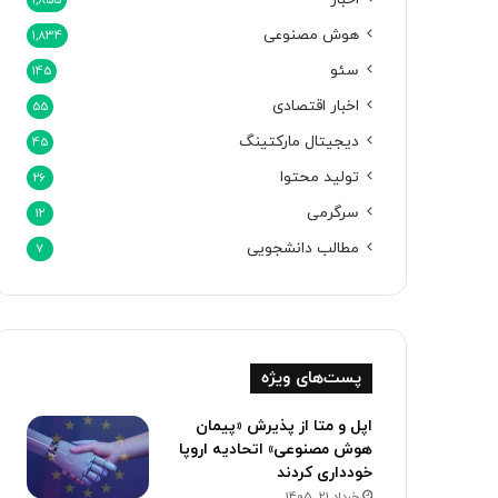
1,855
هوش مصنوعی
1,834
سئو
145
اخبار اقتصادی
55
دیجیتال مارکتینگ
45
تولید محتوا
26
سرگرمی
12
مطالب دانشجویی
7
پست‌های ویژه
اپل و متا از پذیرش «پیمان
هوش مصنوعی» اتحادیه اروپا
خودداری کردند
خرداد 21, 1405