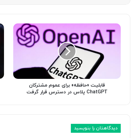
ق
گ
ا
و
ب
گ
ل
ل
ی
ج
ت
م
«
ی
ح
ن
ا
ا
ف
قابلیت «حافظه» برای عموم مشترکان
ی
ظ
ص
ChatGPT پلاس در دسترس قرار گرفت
ه
د
»
ر
ب
ن
ر
ش
ا
ی
دیدگاهتان را بنویسید
ی
ن
ع
ف