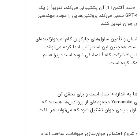
 گزارش MIT Technology Review، استارتاپ Retro که «سم آلتمن» از آن پشتیبانی می‌کند، تقریباً از یک
سال پیش با OpenAI روی این پروژه کار می‌کند. مدل GPT-4b micro سعی می‌کند پروتئین‌هایی را مجدد مهندسی
 جوان تبدیل کنند.
نسان و تأمین سلول‌های جایگزین گام امیدوارکننده‌ای
اده‌های بیولوژیکی است همچنین این استارتاپ ادعا کرده می‌تواند
نتایج علمی غیرمنتظره‌ای داشته باشد. طبق این گزارش، ارتباط این 2 شرکت کاملاً تصادفی نبوده است؛ زیرا «سم
هدف اصلی Retro از این پروژه افزایش طول عمر طبیعی انسان‌ها به اندازه 10 سال است و برای تحقق آن
«فاکتورهای یاماناکا» (Yamanaka) را مطالعه می‌کند. فاکتورهای Yamanaka مجموعه‌ای از پروتئین‌ها هستند که
ول بنیادی جوان تشکیل شود که می‌تواند هر بافت
د Altos Labs این پدیده را نقطه شروع احتمالی جوان‌سازی حیوانات، ساخت اندام