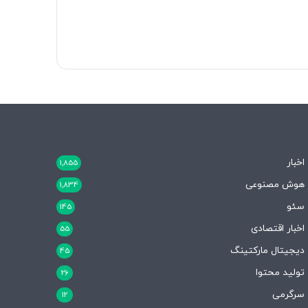
اخبار
1,855
هوش مصنوعی
1,834
سئو
145
اخبار اقتصادی
55
دیجیتال مارکتینگ
45
تولید محتوا
26
سرگرمی
12