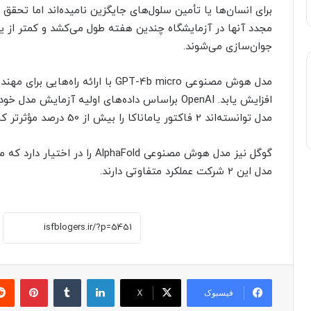
برای انسان‌ها یا تأمین سلول‌های جایگزین نامیده‌اند اما تحق
مجدد آنها در آزمایشگاه چندین هفته طول می‌کشد و کمتر از 
جوان‌سازی می‌شوند.
مدل هوش مصنوعی GPT-4b micro با ارائ
افزایش یابد. OpenAI براساس داده‌های اولیه آزما
مدل توانسته‌اند 2 فاکتور یاماناکا را بیش از 50 درصد مؤثرتر کنند.
گوگل نیز مدل هوش مصنوعی lphaFold
مدل این 2 شرکت عملکرد متفاوتی دارند.
لینکدین
‫تامبلر
پینترست
فیسبوک
X