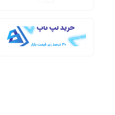
ف
ف
ح
ح
ه
ه
ب
ق
ع
ب
د
ل
ی
ی