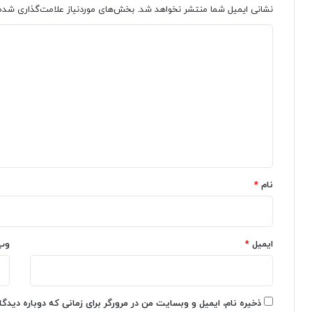
نشانی ایمیل شما منتشر نخواهد شد.
بخش‌های موردنیاز علامت‌گذاری شده‌
م
ه
و
ر
د
م
س
م
ت
ی
ش
ا
د
ت
پ
گ
ر
ل
ک
ی
ا
ا
ک
ه
ن
ی
C
ش
*
h
ن‌
نام
*
a
ه
t
ا
G
ی
P
ر
ایمیل
*
وب
T
ا
پ
ی
ل
گ
ا
ا
س
ن
ذخیره نام، ایمیل و وبسایت من در مرورگر برای زمانی که دوباره دیدگ