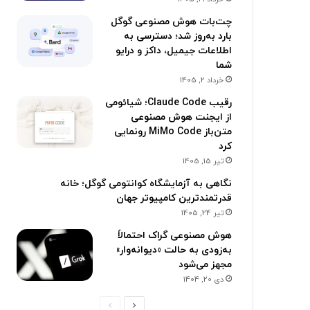
چت‌بات هوش مصنوعی گوگل
بارد به‌روز شد؛ دسترسی به
اطلاعات جیمیل، داکز و درایو
شما
خرداد 2, 1405
رقیب Claude Code؛ شیائومی
از ایجنت هوش مصنوعی
متن‌باز MiMo Code رونمایی
کرد
تیر 15, 1405
نگاهی به آزمایشگاه کوانتومی گوگل؛ خانه
قدرتمندترین کامپیوتر جهان
تیر 24, 1405
هوش مصنوعی گراک احتمالاً
به‌زودی به حالت «دیوانه‌وار»
مجهز می‌شود
دی 20, 1404
ص
ص