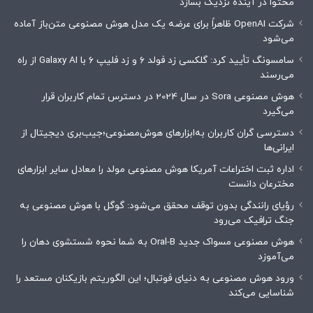
محتوا در آینده نزدیک بسازد
شرکت OpenAI ظاهراً برای عرضه یک مدل هوش مصنوعی متن‌باز آماده
می‌شود
سامسونگ تأیید کرد: گلکسی زد فولد ۶ و زد فلیپ ۶ با Galaxy AI از راه
می‌رسند
هوش مصنوعی Sora در سال 2024 در دسترس تمام کاربران قرار
می‌گیرد
دسترسی گران کاربران به‌ابزارهای هوش‌مصنوعی؛جیب‌بری دیجیتال از
ایرانی‌ها
اداره ثبت اختراعات آمریکا هوش مصنوعی مولد را معادل سایر ابزارهای
مخترعان دانست
رؤیای رانندگی بدون توقف محقق می‌شود: گوگل با هوش مصنوعی به
جنگ ترافیک می‌رود
هوش مصنوعی مسواک جدید Oral-B به شما نحوه شستشوی دهان را
می‌آموزد
ورود هوش مصنوعی به دنیای فوتبال؛ این الگوریتم بازیکنان مستعد را
شناسایی می‌کند