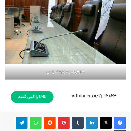
مزایای-سیستم-کنفرانس
URL را کپی کنید
لینکدین
‫تامبلر
پینترست
‫رددیت
واتس آپ
تلگرام
چاپ