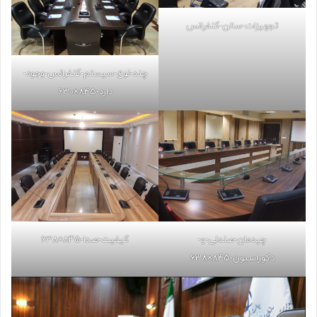
تجهیزات-سالن-کنفرانس
چند-نوع-سیستم-کنفرانس-وجود-
دارد-845×630
چیدمان-صندلی-و-
کیفیت-صدا-845×638
دکوراسیون-845×638