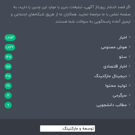
اگر قصد انتشار رپورتاژ آگهی، تبلیغات بنری یا موارد این چنین را دارید، به
صفحه تماس با ما مراجعه نمایید. همکاران ما از طریق شبکه‌های اجتماعی و
ایمیل آماده پاسخگویی به سوالات شما هستند.
اخبار
1,853
هوش مصنوعی
1,832
سئو
145
اخبار اقتصادی
55
دیجیتال مارکتینگ
45
تولید محتوا
26
سرگرمی
12
مطالب دانشجویی
7
توسعه و مارکتینگ:
بیزینس یار