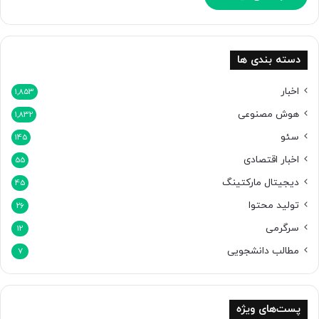
دسته بندی ها
اخبار
1,853
هوش مصنوعی
1,832
سئو
145
اخبار اقتصادی
55
دیجیتال مارکتینگ
45
تولید محتوا
26
سرگرمی
12
مطالب دانشجویی
7
پست‌های ویژه