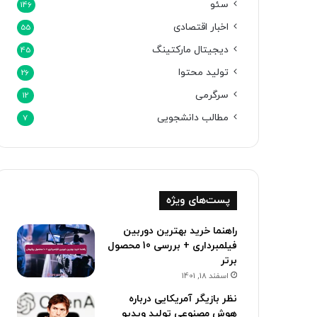
سئو
146
اخبار اقتصادی
55
دیجیتال مارکتینگ
45
تولید محتوا
26
سرگرمی
12
مطالب دانشجویی
7
پست‌های ویژه
راهنما خرید بهترین دوربین
فیلمبرداری + بررسی 10 محصول
برتر
اسفند 18, 1401
نظر بازیگر آمریکایی درباره
هوش مصنوعی تولید ویدیو