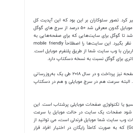
ر کرد. تصور سئوکاران بر این بود که این آپدیت کل
نتایج جستجو را دگرگون خواهد کرد. در سال 2015 که الگوریتم موبایل گدون معرفی شد 50 درصد از سرچ های گوگل
 شد تا گوگل برای سایت‌هایی که برای صفحه‌هایی به
اندازه موبایل هم مناسب ساخته شده بودند امتیاز خاصی در نظر بگیرد. این سایت‌ها را اصطلاحاً mobile friendly
ربران با وب سایت شما از طریق پلتفرم موبایل است.
اتری برای گوگل نسبت به نسخه دسکتاپ دارد.
گوگل برای تکمیل رضایت کاربران در این بخش به سرعت لود صفحه نیز پرداخت و در سال 2018 طی یک به‌روزرسانی
اد. البته سرعت هم در سرچ موبایلی و هم در دسکتاپ
نسیو یا تکنولوژی صفحات موبایلی پرشتاب است. این
ه می‌شود، باعث می شود صفحات یک سایت در حالت موبایل با سرعت
ات وب سایت شما موبایل فرندلی است، می توانید از
ابزار گوگل موبایل فرندلی تست (Google Mobile friendly test) که به صورت کاملاً رایگان در اختیار افراد قرار