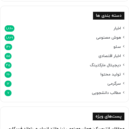
دسته بندی ها
اخبار
1,890
هوش مصنوعی
1,869
سئو
146
اخبار اقتصادی
55
دیجیتال مارکتینگ
45
تولید محتوا
26
سرگرمی
12
مطالب دانشجویی
7
پست‌های ویژه
محققان انتروپیک: هوش مصنوعی نیز مانند انسان می‌تواند فریبکاری