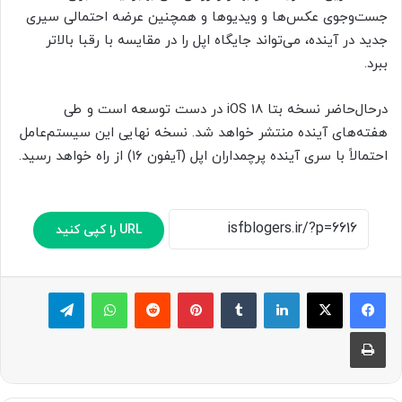
جست‌وجوی عکس‌ها و ویدیوها و همچنین عرضه احتمالی سیری
جدید در آینده، می‌تواند جایگاه اپل را در مقایسه با رقبا بالاتر
ببرد.
درحال‌حاضر نسخه بتا iOS 18 در دست توسعه است و طی
هفته‌های آینده منتشر خواهد شد. نسخه نهایی این سیستم‌عامل
احتمالاً با سری آینده پرچمداران اپل (آیفون ۱۶) از راه خواهد رسید.
URL را کپی کنید
لینکدین
‫تامبلر
پینترست
‫رددیت
واتس آپ
تلگرام
چاپ