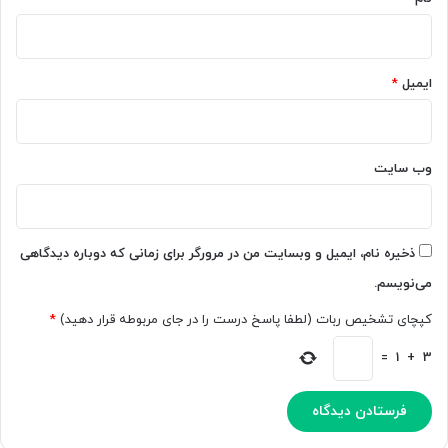
ا
ت
ه
ا
ا
و
ر
ر
ایمیل
*
ا
س
م
ر
ی‌
ا
د
ا
وب‌ سایت
ه
ز
د
د
س
ت
ذخیره نام، ایمیل و وبسایت من در مرورگر برای زمانی که دوباره دیدگاهی
د
می‌نویسم.
ا
د
کپچای تشخیص ربات (لطفا پاسخ درست را در جای مربوطه قرار دهید)
*
=
1
+
3