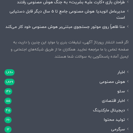
طراحان بازی «کارت علیه بشریت» به جنگ هوش مصنوعی رفتند
مدیرعامل انویدیا: هوش مصنوعی جامع تا 5 سال دیگر قابل دستیابی
است
متا ظاهراً روی موتور جستجوی مبتنی‌بر هوش مصنوعی خود کار می‌کند
اگر قصد انتشار رپورتاژ آگهی، تبلیغات بنری یا موارد این چنین را دارید، به
صفحه تماس با ما مراجعه نمایید. همکاران ما از طریق شبکه‌های اجتماعی و
ایمیل آماده پاسخگویی به سوالات شما هستند.
اخبار
1,890
هوش مصنوعی
1,869
سئو
146
اخبار اقتصادی
55
دیجیتال مارکتینگ
45
تولید محتوا
26
سرگرمی
12