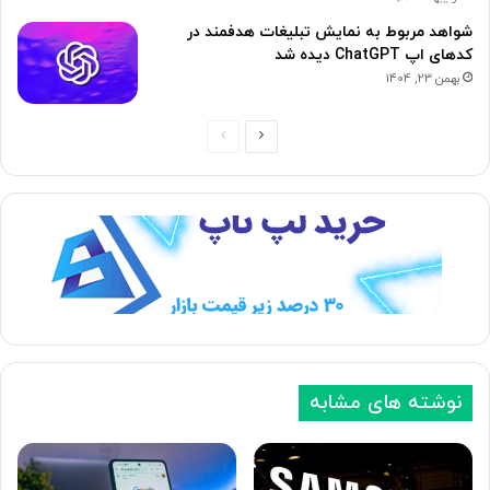
شواهد مربوط به نمایش تبلیغات هدفمند در
کدهای اپ ChatGPT دیده شد
بهمن 23, 1404
ص
ص
ف
ف
ح
ح
ه
ه
ب
ق
ع
ب
د
ل
ی
ی
نوشته های مشابه