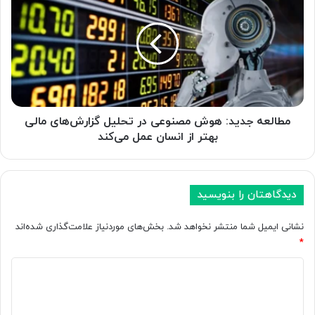
ا
ط
گ
ا
و
ل
گ
ع
ل
ه
؛
ج
ک
د
د
ی
ا
د
مطالعه جدید: هوش مصنوعی در تحلیل گزارش‌های مالی
م
:
بهتر از انسان‌ عمل می‌کند
ش
ه
ر
و
ک
ش
ت‌
م
دیدگاهتان را بنویسید
ه
ص
ا
ن
نشانی ایمیل شما منتشر نخواهد شد.
بخش‌های موردنیاز علامت‌گذاری شده‌اند
ب
و
*
ه‌
ع
خ
د
ی
ا
د
ی
ط
ر
د
ر
ت