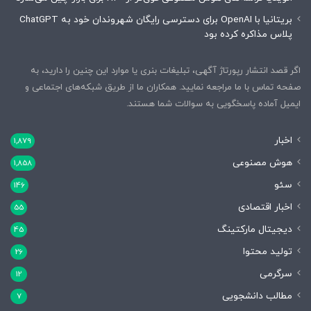
بریتانیا با OpenAI برای دسترسی رایگان شهروندان خود به ChatGPT
پلاس مذاکره کرده بود
اگر قصد انتشار رپورتاژ آگهی، تبلیغات بنری یا موارد این چنین را دارید، به
صفحه تماس با ما مراجعه نمایید. همکاران ما از طریق شبکه‌های اجتماعی و
ایمیل آماده پاسخگویی به سوالات شما هستند.
اخبار
1,879
هوش مصنوعی
1,858
سئو
146
اخبار اقتصادی
55
دیجیتال مارکتینگ
45
تولید محتوا
26
سرگرمی
12
مطالب دانشجویی
7