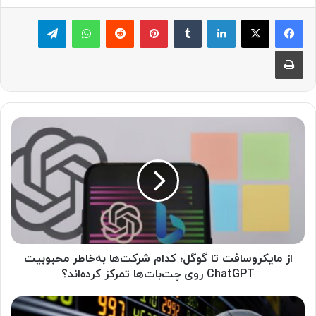
لینکدین
‫تامبلر
پینترست
‫رددیت
واتس آپ
تلگرام
چاپ
ا
ز
م
ا
ی
ک
ر
و
س
ا
از مایکروسافت تا گوگل؛ کدام شرکت‌ها به‌خاطر محبوبیت
ف
ChatGPT روی چت‌بات‌ها تمرکز کرده‌اند؟
ت
ت
م