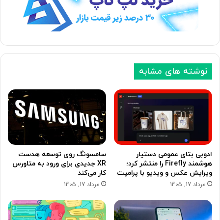
ب
ق
ع
ب
د
ل
ی
ی
نوشته های مشابه
ادوبی بتای عمومی دستیار
سامسونگ روی توسعه هدست
هوشمند Firefly را منتشر کرد؛
XR جدیدی برای ورود به متاورس
ویرایش عکس و ویدیو با پرامپت
کار می‌کند
مرداد 17, 1405
مرداد 17, 1405