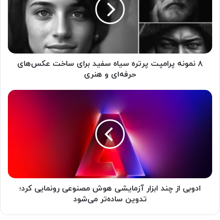
و
ن
ه
پ
ر
ا
م
۸ نمونه پرامپت پرتره سیاه سفید برای ساخت عکس‌های
پ
حرفه‌ای و هنری
ت
پ
ا
ر
د
ت
و
ر
ب
ه
ی
س
ا
ی
ز
ا
چ
ه
ن
س
د
ادوبی از چند ابزار آزمایشی هوش مصنوعی رونمایی کرد؛
ف
ا
تدوین ساده‌تر می‌شود
ی
ب
د
ز