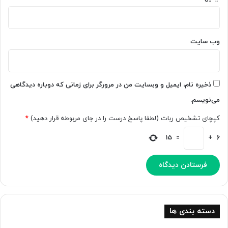
ه
م
ن
ا
ر
ی
ی
ی
وب‌ سایت
ک
ر
د
؛
ذخیره نام، ایمیل و وبسایت من در مرورگر برای زمانی که دوباره دیدگاهی
ت
می‌نویسم.
د
و
کپچای تشخیص ربات (لطفا پاسخ درست را در جای مربوطه قرار دهید)
*
ی
ن
15
=
+
6
س
ا
د
ه‌
ت
ر
م
دسته بندی ها
ی‌