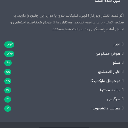
تنبل شده است
اگر قصد انتشار رپورتاژ آگهی، تبلیغات بنری یا موارد این چنین را دارید، به
صفحه تماس با ما مراجعه نمایید. همکاران ما از طریق شبکه‌های اجتماعی و
ایمیل آماده پاسخگویی به سوالات شما هستند.
اخبار
1,897
هوش مصنوعی
1,876
سئو
146
اخبار اقتصادی
55
دیجیتال مارکتینگ
45
تولید محتوا
26
سرگرمی
12
مطالب دانشجویی
7