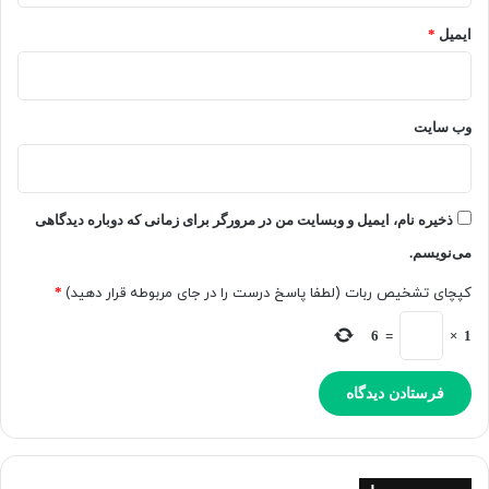
ا
ت
ض
م
ایمیل
*
ی
ا
ب
م
ه
ک
س
ا
وب‌ سایت
ط
ر
ح
ب
م
ر
د
ا
ذخیره نام، ایمیل و وبسایت من در مرورگر برای زمانی که دوباره دیدگاهی
ا
ن
ل
می‌نویسم.
د
ط
ر
کپچای تشخیص ربات (لطفا پاسخ درست را در جای مربوطه قرار دهید)
*
ل
د
ا
س
6
=
×
1
ر
ت
س
ر
ی
س
د
ق
ر
ا
ر