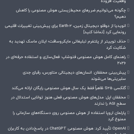
واقعیت افزوده
چگونه می‌توانیم ضررهای محیط‌زیستی هوش مصنوعی را کاهش
دهیم؟
انویدیا از دوقلو دیجیتال زمین، Earth-2 برای پیش‌بینی تغییرات اقلیمی
رونمایی کرد [تماشا کنید]
حذف توییتر از پلتفرم تبلیغاتی مایکروسافت؛ ایلان ماسک تهدید به
شکایت کرد
راهنمای کامل هوش مصنوعی فتوشاپ: فعال‌سازی و استفاده حرفه‌ای در
۲۰۲۶
پیش‌بینی محققان: انسان‌های دیجیتالی متاورس، رقبای جدی
سلبریتی‌ها می‌شوند
گلکسی S25 ظاهراً فقط یک سال هوش مصنوعی رایگان ارائه می‌کند
محققان اپل: مدل‌های هوش مصنوعی فعلی هنوز توانایی استدلال در
سطح AGI را ندارند
پارلمان اروپا استفاده از هوش مصنوعی روی دستگاه‌های سازمانی را
ممنوع کرد
OpenAI تأیید کرد: هوش مصنوعی ChatGPT در پاسخ‌دادن به کاربران