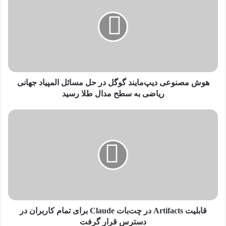
ش
م
ص
ن
و
ع
ی
د
هوش مصنوعی دیپ‌مایند گوگل در حل مسائل المپیاد جهانی
ی
ریاضی به سطح مدال طلا رسید
پ‌
م
ق
ا
ا
ی
ب
ن
ل
د
ی
گ
ت
و
A
گ
r
ل
t
د
i
قابلیت Artifacts در چت‌بات Claude برای تمام کاربران در
ر
f
دسترس قرار گرفت