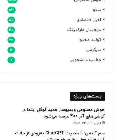
1,851
سئو
146
اخبار اقتصادی
55
دیجیتال مارکتینگ
45
تولید محتوا
26
سرگرمی
12
مطالب دانشجویی
7
پست‌های ویژه
هوش مصنوعی ویدیوساز جدید گوگل ابتدا در
گوشی‌های آنر 400 عرضه می‌شود
اردیبهشت 24, 1405
سم آلتمن: شخصیت ChatGPT به‌زودی از حالت
آزاردهنده فعلی خارج خواهد شد