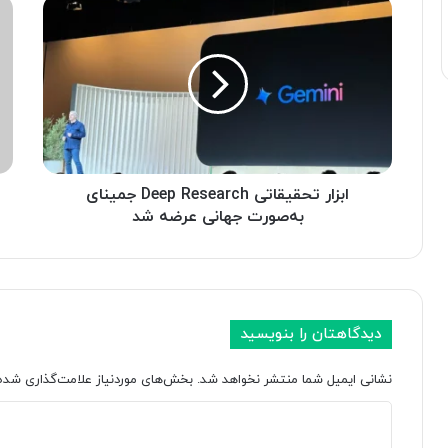
ا
گ
ب
و
ز
گ
ا
ل
ر
د
ت
س
ح
ت
ق
ر
ی
س
ق
ابزار تحقیقاتی Deep Research جمینای
ی
ا
ب
به‌صورت جهانی عرضه شد
ت
ه
ی
م
D
د
e
ل
e
و
دیدگاهتان را بنویسید
p
ی
R
د
نشانی ایمیل شما منتشر نخواهد شد.
بخش‌های موردنیاز علامت‌گذاری شده‌
e
ی
s
و
د
e
س
a
ا
ی