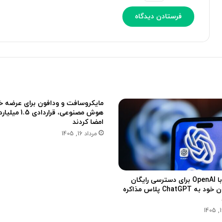
ر
r
ض
o
ه
ف
ش
ع
د
ا
ل
ک
ر
د
مایکروسافت و ودافون برای عرضه 
هوش مصنوعی، قراردادی 
امضا کردند
مرداد 16, 1405
بریتانیا با OpenAI برای دسترسی رایگان
شهروندان خود به ChatGPT پلاس مذاکره