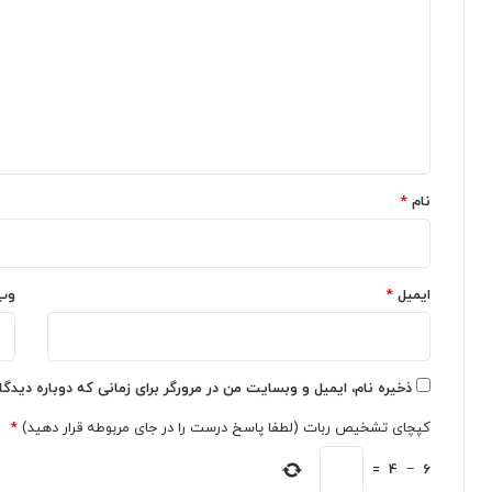
r
ز
د
V
c
گ
e
h
ج
o
ا
م
3
ه
ی
ر
ن
ا
*
ا
ب
نام
*
ی
ر
ب
ا
ه‌
ی
ص
م
ایمیل
*
وب
و
ش
ر
ت
ت
ر
ج
ک
ه
ا
ذخیره نام، ایمیل و وبسایت من در مرورگر برای زمانی که دوباره دیدگ
ا
ن
کپچای تشخیص ربات (لطفا پاسخ درست را در جای مربوطه قرار دهید)
*
ن
A
ی
I
=
4
−
6
ع
P