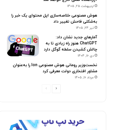
اردیبهشت 25, 1405
هوش مصنوعی خلاصه‌سازی اپل محتوای یک خبر را
به‌شکلی فاحش تغییر داد
تیر 24, 1405
آمارهای جدید نشان داد:
ChatGPT هنوز راه زیادی تا به
چالش کشیدن سلطه گوگل دارد
دی 16, 1404
نخست‌وزیر رومانی هوش مصنوعی Ion را به‌عنوان
مشاور افتخاری دولت معرفی کرد
مرداد 16, 1405
ص
ص
ف
ف
ح
ح
ه
ه
ب
ق
ع
ب