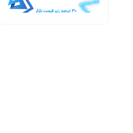
د
ل
ی
ی