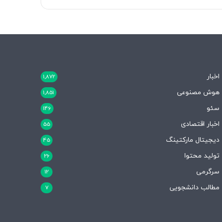
اخبار
1,872
هوش مصنوعی
1,851
سئو
146
اخبار اقتصادی
55
دیجیتال مارکتینگ
45
تولید محتوا
26
سرگرمی
12
مطالب دانشجویی
7