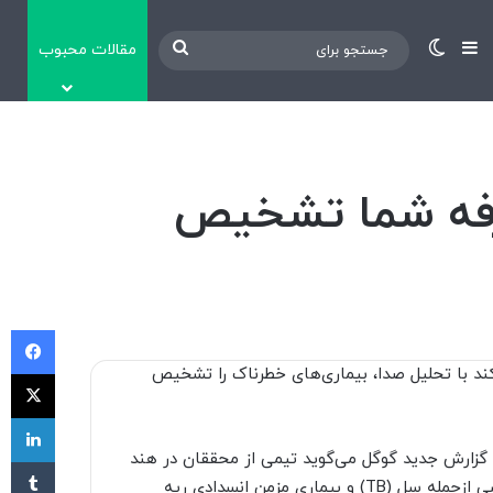
نوارکناری
تغییر پوسته
جستجو
مقالات محبوب
برای
سرفه شما تشخیص
فی
د کمک می‌کند با تحلیل صدا، بیماری‌های خطرناک را تشخیص
X
لی
 گزارش جدید گوگل می‌گوید تیمی از محققان در هند
‫تا
از یک مدل هوش مصنوعی برای شنیدن بیماری‌های خاص تنفسی ازجمله سل (TB) و بیماری مزمن انسدادی ریه