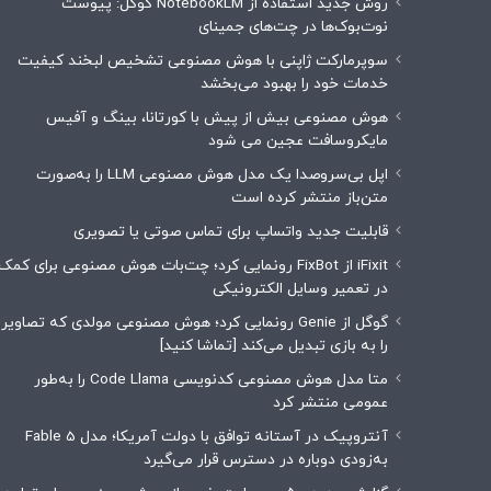
روش جدید استفاده از NotebookLM گوگل: پیوست
نوت‌بوک‌ها در چت‌های جمینای
سوپرمارکت ژاپنی با هوش مصنوعی تشخیص لبخند کیفیت
خدمات خود را بهبود می‌بخشد
هوش مصنوعی بیش از پیش با کورتانا، بینگ و آفیس
مایکروسافت عجین می شود
اپل بی‌سروصدا یک مدل هوش مصنوعی LLM را به‌صورت
متن‌باز منتشر کرده است
قابلیت جدید واتساپ برای تماس صوتی یا تصویری
iFixit از FixBot رونمایی کرد؛ چت‌بات هوش مصنوعی برای کمک
در تعمیر وسایل الکترونیکی
گوگل از Genie رونمایی کرد؛ هوش مصنوعی مولدی که تصاویر
را به بازی تبدیل می‌کند [تماشا کنید]
متا مدل هوش مصنوعی کدنویسی Code Llama را به‌طور
عمومی منتشر کرد
آنتروپیک در آستانه توافق با دولت آمریکا؛ مدل Fable 5
به‌زودی دوباره در دسترس قرار می‌گیرد