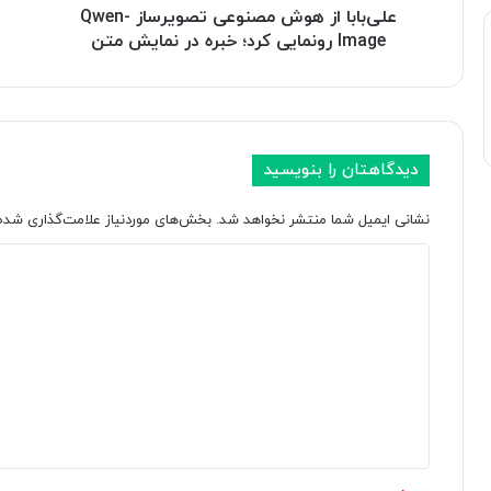
ه
علی‌بابا از هوش مصنوعی تصویرساز Qwen-
ع
و
ج
Image رونمایی کرد؛ خبره در نمایش متن
ش
ی
م
ب
ص
گ
ن
و
و
گ
دیدگاهتان را بنویسید
ع
ل
ی
؛
نشانی ایمیل شما منتشر نخواهد شد.
بخش‌های موردنیاز علامت‌گذاری شده‌
ت
A
ص
I
د
و
O
ی
v
ی
ر
e
د
س
r
گ
ا
v
ز
i
ا
e
Q
ه
w
w
s
e
*
n
س