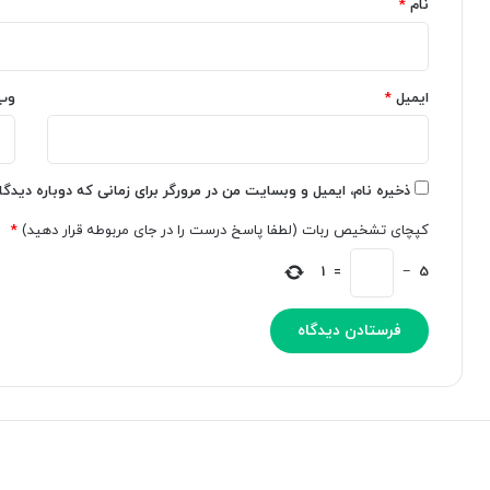
نام
*
-
ا
I
ل
m
ج
a
ا
ایمیل
*
وب
g
ر
e
ی
ر
ر
و
ا
ن
ب
ذخیره نام، ایمیل و وبسایت من در مرورگر برای زمانی که دوباره دیدگ
م
ه
کپچای تشخیص ربات (لطفا پاسخ درست را در جای مربوطه قرار دهید)
*
ا
ا
ی
ش
1
=
−
5
ی
ت
ک
ب
ر
ا
د
ه
؛
2
خ
0
ب
2
ر
4
ه
ا