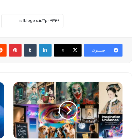
لینکدین
‫تامبلر
پینترست
فیسبوک
X
ع
ا
ل
ص
ی‌
ل
ب
ا
ا
ح
ب
خ
ا
ط
ا
ا
ز
ی