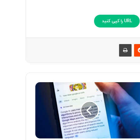
URL را کپی کنید
‫رددیت
چاپ