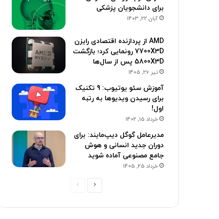
برای دانشجویان پزشکی
آبان 22, 1403
AMD از پردازنده اقتصادی رایزن
7700X3D رونمایی کرد؛ بازگشت
5800X3D پس از سال‌ها
تیر 26, 1405
آموزش سئو یوتیوب: 9 تکنیک
برای رسیدن ویدیوها به رتبه
اول!
خرداد 15, 1402
مدیرعامل گوگل دیپ‌مایند: برای
دوران جدید انسانی و هوش
جامع مصنوعی آماده شوید
خرداد 25, 1405
ص
ص
ف
ف
ح
ح