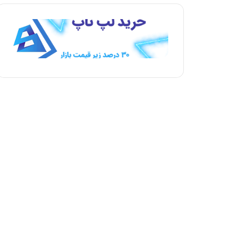
ه
ه
ب
ق
ع
ب
د
ل
ی
ی