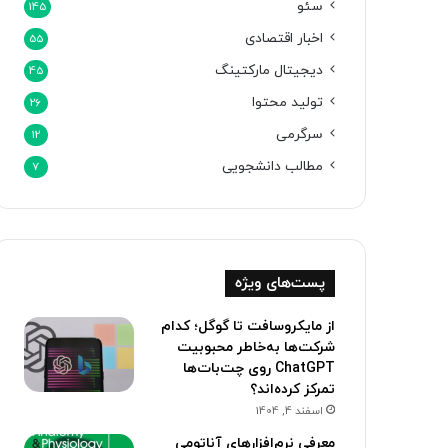
سئو
145
اخبار اقتصادی
55
دیجیتال مارکتینگ
45
تولید محتوا
26
سرگرمی
12
مطالب دانشجویی
7
پست‌های ویژه
از مایکروسافت تا گوگل؛ کدام
شرکت‌ها به‌خاطر محبوبیت
ChatGPT روی چت‌بات‌ها
تمرکز کرده‌اند؟
اسفند 4, 1404
معرفی نرم‌افزارهای آناتومی