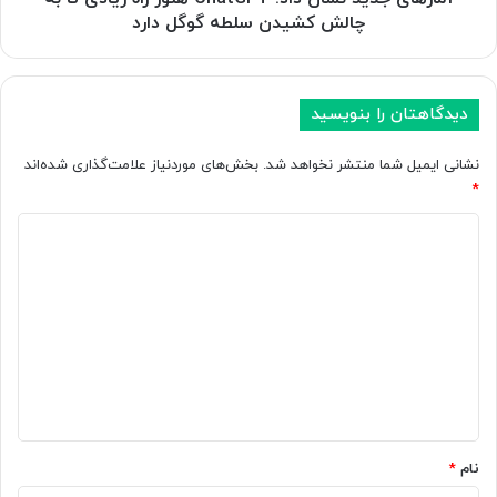
ی
د
چالش کشیدن سلطه گوگل دارد
غ
ن
ا
ش
ت
ا
د
ن
دیدگاهتان را بنویسید
ر
د
ب
ا
نشانی ایمیل شما منتشر نخواهد شد.
بخش‌های موردنیاز علامت‌گذاری شده‌اند
ا
د
*
ر
:
ه
د
C
ه
h
ی
و
a
د
ش
t
م
G
گ
ص
P
ا
ن
T
و
ه
ه
ع
ن
*
ی
و
خ
ز
نام
*
و
ر