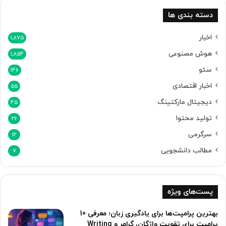
ل
ط
دسته بندی ها
ه
گ
اخبار
1,875
و
هوش مصنوعی
1,854
گ
ل
سئو
146
د
اخبار اقتصادی
ا
55
ر
دیجیتال مارکتینگ
45
د
تولید محتوا
26
سرگرمی
12
مطالب دانشجویی
7
پست‌های ویژه
بهترین پرامپت‌ها برای یادگیری زبان؛ معرفی 10
پرامپت برای تقویت واژگان، گرامر و Writing