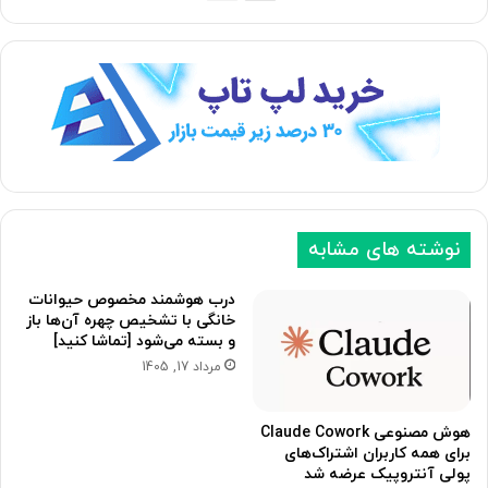
ف
ف
ح
ح
ه
ه
ب
ق
ع
ب
د
ل
ی
ی
نوشته های مشابه
درب هوشمند مخصوص حیوانات
خانگی با تشخیص چهره آن‌ها باز
و بسته می‌شود [تماشا کنید]
مرداد 17, 1405
هوش مصنوعی Claude Cowork
برای همه کاربران اشتراک‌های
پولی آنتروپیک عرضه شد