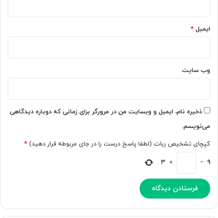
د
ا
ر
ه
ا
ز
ایمیل
*
ت
ی
غ
ا
ی
د
ی
ی
وب‌ سایت
ر
ت
م
ا
ی‌
ب
د
ه
ذخیره نام، ایمیل و وبسایت من در مرورگر برای زمانی که دوباره دیدگاهی
ه
چ
می‌نویسم.
ن
ا
د
ل
کپچای تشخیص ربات (لطفا پاسخ درست را در جای مربوطه قرار دهید)
*
ش
ک
3
=
−
9
ش
ی
د
ن
س