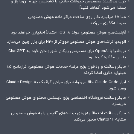
درب هوشمند مخصوص حیوانات خانگی با تشخیص چهره آن‌ها باز و
بسته می‌شود [تماشا کنید]
متا 65 میلیارد دلار روی ساخت مراکز داده هوش مصنوعی
سرمایه‌گذاری می‌کند
قابلیت‌های هوش مصنوعی مولد iOS 18 احتمالاً اختیاری خواهند بود
انویدیا تراشه‌های هوش مصنوعی قوی‌تر از H20 برای بازار چین می‌سازد
بریتانیا با OpenAI برای دسترسی رایگان شهروندان خود به ChatGPT
پلاس مذاکره کرده بود
مایکروسافت و ودافون برای عرضه خدمات هوش مصنوعی، قراردادی 1.5
میلیارد دلاری امضا کردند
ابزار Claude Code حالا می‌تواند برای طراحی گرافیک به Claude Design
وصل شود
مایکروسافت فروشگاه اختصاصی برای لایسنس محتوای هوش مصنوعی
می‌سازد
مایکروسافت احتمالاً به‌زودی برنامه‌های آفیس را به هوش مصنوعی
مشابه ChatGPT مجهز می‌کند