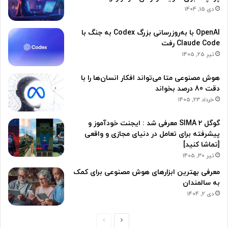
دی 15, 1404
OpenAI با به‌روزرسانی بزرگ Codex به جنگ با
Claude Code رفت
تیر 25, 1405
هوش مصنوعی متا می‌تواند افکار انسان‌ها را با
دقت 80 درصد بخواند
خرداد 23, 1405
گوگل SIMA 2 معرفی شد : ایجنت خودآموز و
پیشرفته برای تعامل در دنیای مجازی و واقعی
[تماشا کنید]
تیر 30, 1405
معرفی بهترین ابزارهای هوش مصنوعی برای کمک
به سالمندان
دی 2, 1404
ص
ص