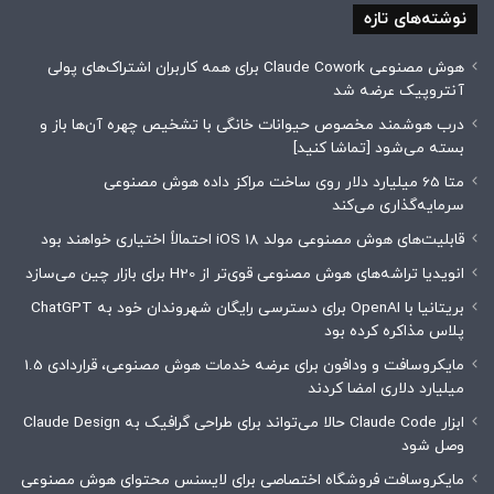
نوشته‌های تازه
هوش مصنوعی Claude Cowork برای همه کاربران اشتراک‌های پولی
آنتروپیک عرضه شد
درب هوشمند مخصوص حیوانات خانگی با تشخیص چهره آن‌ها باز و
بسته می‌شود [تماشا کنید]
متا 65 میلیارد دلار روی ساخت مراکز داده هوش مصنوعی
سرمایه‌گذاری می‌کند
قابلیت‌های هوش مصنوعی مولد iOS 18 احتمالاً اختیاری خواهند بود
انویدیا تراشه‌های هوش مصنوعی قوی‌تر از H20 برای بازار چین می‌سازد
بریتانیا با OpenAI برای دسترسی رایگان شهروندان خود به ChatGPT
پلاس مذاکره کرده بود
مایکروسافت و ودافون برای عرضه خدمات هوش مصنوعی، قراردادی 1.5
میلیارد دلاری امضا کردند
ابزار Claude Code حالا می‌تواند برای طراحی گرافیک به Claude Design
وصل شود
مایکروسافت فروشگاه اختصاصی برای لایسنس محتوای هوش مصنوعی