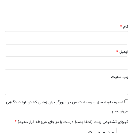
ط
د
م
ه
ن
ر
*
و
د
ی
ا
نام
*
س
د
ی
م
ر
ا
و
ه
ایمیل
*
ن
آ
م
م
ا
ا
ی
د
وب‌ سایت
ی
ه
ک
م
ر
ی‌
د
ش
ذخیره نام، ایمیل و وبسایت من در مرورگر برای زمانی که دوباره دیدگاهی
و
می‌نویسم.
د
کپچای تشخیص ربات (لطفا پاسخ درست را در جای مربوطه قرار دهید)
*