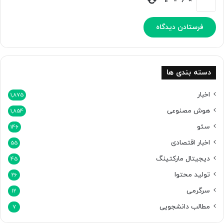
12
=
6
×
دسته بندی ها
اخبار
1,875
هوش مصنوعی
1,854
سئو
146
اخبار اقتصادی
55
دیجیتال مارکتینگ
45
تولید محتوا
26
سرگرمی
12
مطالب دانشجویی
7