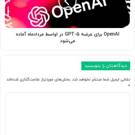
م
A
ص
I
ن
ب
و
ر
ع
ا
ی
ی
OpenAI برای عرضه GPT-5 در اواسط مردادماه آماده
خ
ع
می‌شود
و
ر
د
ض
ب
ه
ر
G
دیدگاهتان را بنویسید
ا
P
ی
T
نشانی ایمیل شما منتشر نخواهد شد.
بخش‌های موردنیاز علامت‌گذاری شده‌اند
ر
-
*
ف
5
ع
د
د
ب
ر
ی
ا
ا
د
گ
و
د
ا
گ
ر
س
ا
ک