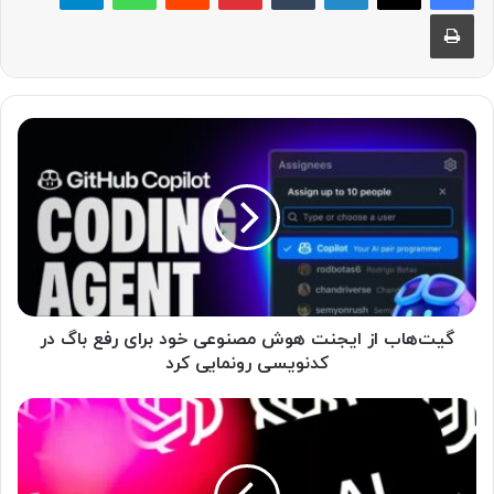
چاپ
گ
ی
ت‌
ه
ا
ب
ا
ز
ا
ی
گیت‌هاب از ایجنت هوش مصنوعی خود برای رفع باگ در
ج
کدنویسی رونمایی کرد
ن
ت
O
ه
p
و
e
ش
n