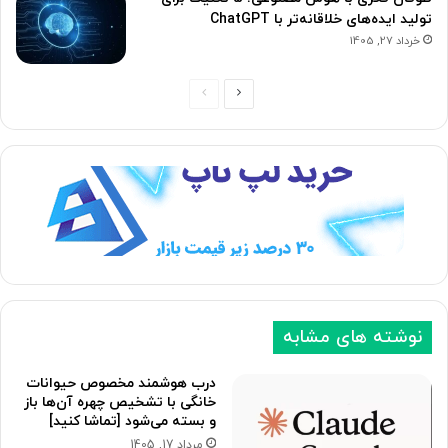
تولید ایده‌های خلاقانه‌تر با ChatGPT
خرداد 27, 1405
ص
ص
ف
ف
ح
ح
ه
ه
ب
ق
ع
ب
د
ل
ی
ی
نوشته های مشابه
درب هوشمند مخصوص حیوانات
خانگی با تشخیص چهره آن‌ها باز
و بسته می‌شود [تماشا کنید]
مرداد 17, 1405