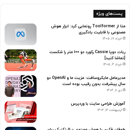
پست‌های ویژه
متا از Toolformer رونمایی کرد: ابزار هوش
مصنوعی با قابلیت یادگیری
خرداد 19, 1405
ربات دوپا Cassie رکورد دو 100 متر را شکست
[تماشا کنید]
خرداد 3, 1405
مدیرعامل مایکروسافت: مزیت ما و OpenAI دو
سال پیشرفت بدون رقیب بوده است
دی 11, 1404
آموزش طراحی سایت با وردپرس
اردیبهشت 12, 1402
طوفان فکری با هوش مصنوعی؛ 5 تکنیک برای