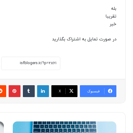
بله
تقریبا
خیر
در صورت تمایل به اشتراک بگذارید
لینکدین
‫تامبلر
پینترست
فیسبوک
X
ا
م
ث
ح