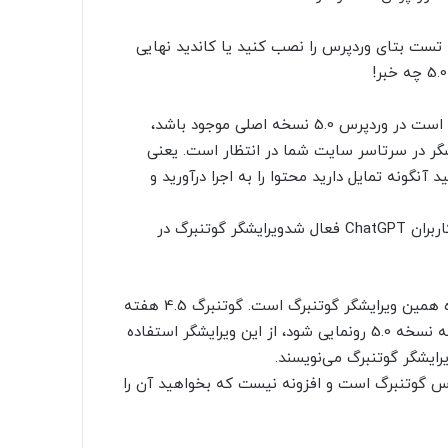
 می‌توانید از نسخه تست بتای وردپرس را نصب کنید یا کاندید نهایی
بزرگ‌ترین اتفاقی که در کاندید نهایی وردپرس 5.0 افتاده و قرار است در وردپرس 5.0 نسخه اصلی موجود باشد،
یشگر در سرتاسر سایت شما در انتظار است. یعنی
آنگونه تمایل دارید محتوا را به اجرا درآورید و
GPT-4.1 با سرعت بالاتر، هزینه کمتر و حافظه گسترده‌تر برای کاربران ChatGPT فعال شدویرایشگر گوتنبرگ در
یکی از تغییراتی که در کاندید نهایی وردپرس 5.0 رخ داده، درباره همین ویرایشگر گوتنبرگ است. گوتنبرگ 4.5 هفته
پیش منتشر شد و در حال حاضر 1.1 میلیون وبسایت قبل از اینکه نسخه 5.0 رونمایی شود، از این ویرایشگر استفاده
پرس گوتنبرگ است و افزونه نیست که بخواهید آن را