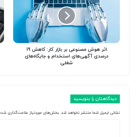
ر
ق
ه
ق
و
س
ش
ا
م
ب
ص
ق
ن
O
و
اثر هوش مصنوعی بر بازار کار: کاهش 19
p
ع
e
درصدی آگهی‌های استخدام و جایگاه‌های
ی
n
شغلی
ب
A
ر
I
ب
:
ا
ا
ز
ی
دیدگاهتان را بنویسید
ا
ن
ر
ا
نشانی ایمیل شما منتشر نخواهد شد.
بخش‌های موردنیاز علامت‌گذاری شده‌
ک
س
ا
ت
د
ر
ا
:
ر
ی