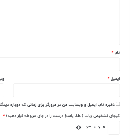
ک
ت
د
ا
ا
گ
ه
پ
ش
ق
ا
1
و
ه
9
ا
د
ن
*
ر
ی
نام
*
ص
ن
د
ک
ی
پ
آ
ی‌
گ
ایمیل
*
ر
وب
ه
ا
ی‌
ی
ه
ت
ا
ر
ذخیره نام، ایمیل و وبسایت من در مرورگر برای زمانی که دوباره دیدگ
ی
ا
کپچای تشخیص ربات (لطفا پاسخ درست را در جای مربوطه قرار دهید)
*
ا
ن
س
ق
63
=
7
×
ت
ض
خ
م