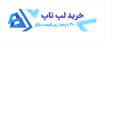
ه
ه
ب
ق
ع
ب
د
ل
ی
ی