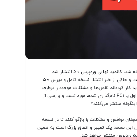
بعد از 5 نسخه بتایی که برای وردپرس 5.0 طی چند ماه اخیر ارائه شد، کاندید نهایی وردپرس 5.0 انتشار شد
( WordPress 5.0 RC 1). در واقع این یک نقطه عطف مهمی است و حاکی از خبر انتشار نسخه کامل وردپرس 5.0
کار کرده‌اند نقص‌ها و مشکلات موجود را برطرف
کرده و در حال تست هستند. در واقع این نسخه که به منتخب اول یا RC1 نام‌گذاری شده، مورد تست و بررسی از
مچنان نواقص و مشکلات را بازگو کنند تا در نسخه
س این نسخه یک تغییر و اتفاق بزرگ است به همین