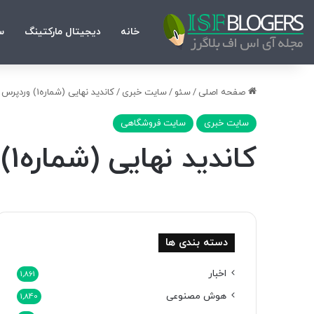
خانه
دیجیتال مارکتینگ
س
صفحه اصلی
/
سئو
/
سایت خبری
/
کاندید نهایی (شماره1) وردپرس 5.0
سایت خبری
سایت فروشگاهی
کاندید نهایی (شماره1) وردپرس 5.0
دسته بندی ها
اخبار
1,861
هوش مصنوعی
1,840