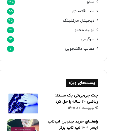
سئو
145
اخبار اقتصادی
55
دیجیتال مارکتینگ
45
تولید محتوا
26
سرگرمی
12
مطالب دانشجویی
7
پست‌های ویژه
چت ‌جی‌پی‌تی یک مسئله
ریاضی ۶۰ ساله را حل کرد
اردیبهشت 27, 1405
راهنمای خرید بهترین لپ‌تاپ
ایسر + 10 لپ تاپ برتر