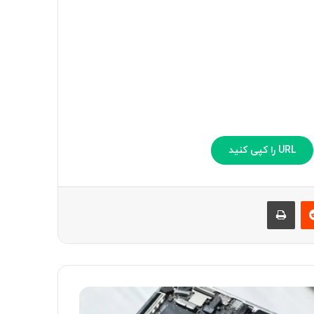
URL را کپی کنید
‫رددیت
چاپ