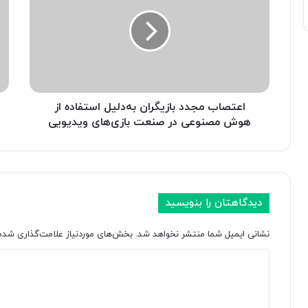
ت
ش
ص
م
ا
ص
ب
ن
م
و
ج
ع
د
ی
د
اعتصاب مجدد بازیگران به‌دلیل استفاده از
چ
ب
ی
هوش مصنوعی در صنعت بازی‌های ویدیویی
ا
ن
ز
د
ی
ر
گ
ی
ر
ک
دیدگاهتان را بنویسید
ا
ن
ن
ب
نشانی ایمیل شما منتشر نخواهد شد.
بخش‌های موردنیاز علامت‌گذاری شده‌
ب
ر
ه‌
د
د
د
ه
ل
و
ی
ی
ا
د