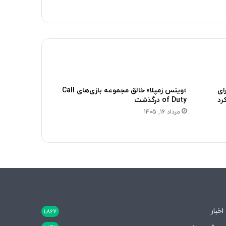
ای
«وینس زمپلا» خالق مجموعه بازی‌های Call
رد
of Duty درگذشت
مرداد 16, 1405
اخبار
1,867