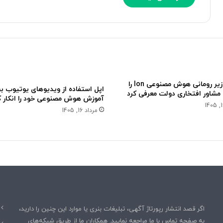
ن
ه
ع
د
ت
ب
ا
ز
ی‌
ه
نخست‌وزیر رومانی هوش مصنوعی Ion را
اپل استفاده از ویدیوهای یوتیوب بر
ا
 مشاور افتخاری دولت معرفی کرد
آموزش هوش مصنوعی خود را انکار ک
ی
مرداد 16, 1405
و
ی
د
ی
و
ی
ی
اگر قصد انتشار رپورتاژ آگهی، تبلیغات بنری یا موارد این چنین را دارید،
به صفحه تماس با ما مراجعه نمایید. همکاران ما از طریق شبکه‌های