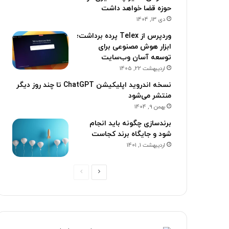
حوزه قضا خواهد داشت
دی 13, 1404
وردپرس از Telex پرده برداشت؛
ابزار هوش مصنوعی برای
توسعه آسان وب‌سایت
اردیبهشت 22, 1405
نسخه اندروید اپلیکیشن ChatGPT تا چند روز دیگر
منتشر می‌شود
بهمن 9, 1404
برندسازی چگونه باید انجام
شود و جایگاه برند کجاست
اردیبهشت 1, 1401
ص
ص
ف
ف
ح
ح
ه
ه