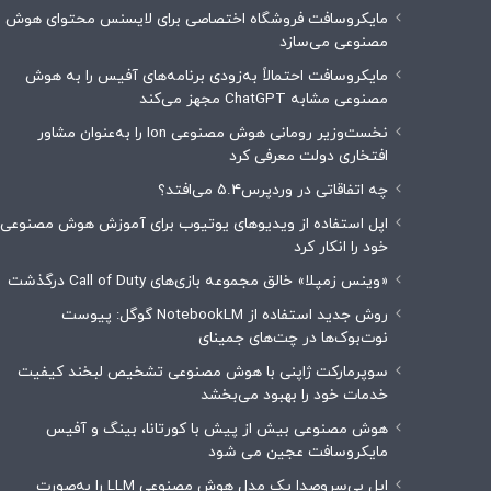
مایکروسافت فروشگاه اختصاصی برای لایسنس محتوای هوش
مصنوعی می‌سازد
مایکروسافت احتمالاً به‌زودی برنامه‌های آفیس را به هوش
مصنوعی مشابه ChatGPT مجهز می‌کند
نخست‌وزیر رومانی هوش مصنوعی Ion را به‌عنوان مشاور
افتخاری دولت معرفی کرد
چه اتفاقاتی در وردپرس۵.۴ می‌افتد؟
اپل استفاده از ویدیوهای یوتیوب برای آموزش هوش مصنوعی
خود را انکار کرد
«وینس زمپلا» خالق مجموعه بازی‌های Call of Duty درگذشت
روش جدید استفاده از NotebookLM گوگل: پیوست
نوت‌بوک‌ها در چت‌های جمینای
سوپرمارکت ژاپنی با هوش مصنوعی تشخیص لبخند کیفیت
خدمات خود را بهبود می‌بخشد
هوش مصنوعی بیش از پیش با کورتانا، بینگ و آفیس
مایکروسافت عجین می شود
اپل بی‌سروصدا یک مدل هوش مصنوعی LLM را به‌صورت