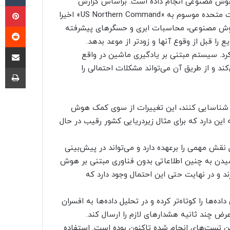
 هوش مصنوعی انجام داده است. براساس گزارش
پی
منتشر شده از سوی وب‌سایت «Drive»، فرماندهی شمالی ایالات متحده موسوم به «US Northern Command» اخیرا
‫ر
 تحت عنوان «GIDE» با ترکیبی از هوش مصنوعی، محاسبات ابری و حسگرهای پیشرفته
 را قبل از وقوع آنها و زودتر از موعد بدهد.
اشتراک گذ
 کرد. سیستم مبتنی بر یادگیری ماشین در واقع
ند و از طریق آن می‌تواند مشکلات احتمالی را
چا
ت را شناسایی کنند، این تغییرات از سوی کمک هوش
این دارد که برای مثال زیردریایی کشور رقیب در حال
قش مهمی را برعهده دارد و می‌تواند در پیش‌بینی
سیدن به چنین اطلاعاتی بدون فناوری مبتنی بر هوش
 و در نهایت حتی این احتمال وجود دارد که
ها را کوتاه‌تر کرده و در تحلیل داده‌ها به افسران
ام GIDE 3، یکی از پیشرفته‌ترین تست‌های انجام شده تاکنون بوده است. استفاده