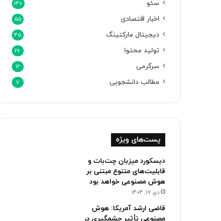
سئو
146
اخبار اقتصادی
55
دیجیتال مارکتینگ
45
تولید محتوا
26
سرگرمی
12
مطالب دانشجویی
7
پست‌های ویژه
دیسکورد میزبان چت‌بات و
قابلیت‌های متنوع مبتنی بر
هوش مصنوعی خواهد بود
دی 17, 1404
قاضی ارشد آمریکا: هوش
مصنوعی تأثیر چشمگیری در