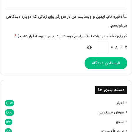
ا
د
آ
؛
م
ا
ذخیره نام، ایمیل و وبسایت من در مرورگر برای زمانی که دوباره دیدگاهی
و
ش
می‌نویسم.
ز
ت
ش
ب
کپچای تشخیص ربات (لطفا پاسخ درست را در جای مربوطه قرار دهید)
*
د
ا
ا
ه
=
8
+
5
د
ع
ه
ج
ا
ی
س
ب
ت
س
ا
ی
دسته بندی ها
ت
ا
اخبار
1,902
پ
هوش مصنوعی
1,881
ل
؟
سئو
146
اخبار اقتصادی
55