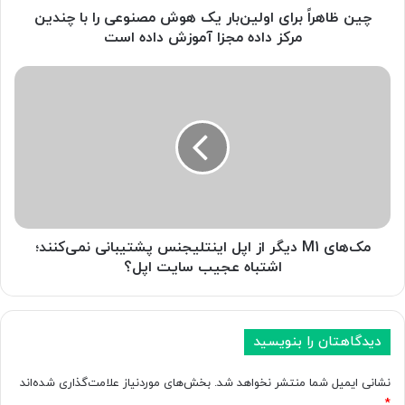
ر
چین ظاهراً برای اولین‌بار یک هوش مصنوعی را با چندین
ا
مرکز داده مجزا آموزش داده است
ی
ا
م
و
ک‌
ل
ه
ی
ا
ن‌
ی
ب
M
ا
1
ر
د
ی
ی
ک
گ
مک‌های M1 دیگر از اپل اینتلیجنس پشتیبانی نمی‌کنند؛
ه
ر
اشتباه عجیب سایت اپل؟
و
ا
ش
ز
م
ا
ص
پ
دیدگاهتان را بنویسید
ن
ل
و
ا
نشانی ایمیل شما منتشر نخواهد شد.
بخش‌های موردنیاز علامت‌گذاری شده‌اند
ع
ی
*