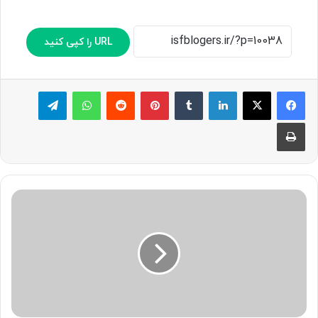
URL را کپی کنید
لینکدین
‫تامبلر
پینترست
‫رددیت
واتس آپ
تلگرام
چاپ
چ
ی
ن
ظ
ا
ه
ر
اً
ب