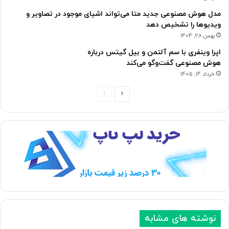
مدل هوش مصنوعی جدید متا می‌تواند اشیای موجود در تصاویر و
ویدیوها را تشخیص دهد
بهمن 28, 1404
اپرا وینفری با سم آلتمن و بیل گیتس درباره
هوش مصنوعی گفت‌وگو می‌کند
خرداد 14, 1405
ص
ص
ف
ف
ح
ح
ه
ه
ب
ق
ع
ب
د
ل
ی
ی
نوشته های مشابه