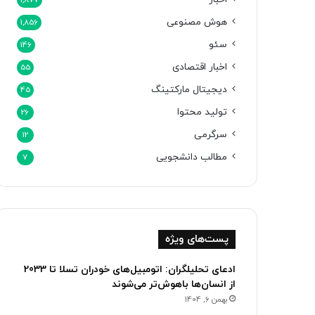
1,877
هوش مصنوعی
1,856
سئو
146
اخبار اقتصادی
55
دیجیتال مارکتینگ
45
تولید محتوا
26
سرگرمی
12
مطالب دانشجویی
7
پست‌های ویژه
ادعای تحلیلگران: اتومبیل‌های خودران تسلا تا 2033
از انسان‌ها باهوش‌تر می‌شوند
بهمن 6, 1404