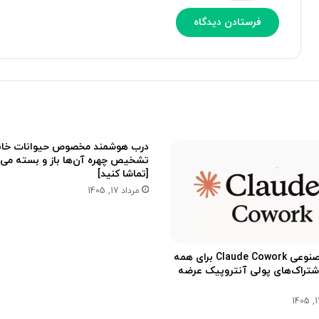
و
ش
م
ص
ن
و
ع
ی
ب
ه
درب هوشمند مخصوص حیوانات خانگ
ت
تشخیص چهره آن‌ها باز و بسته می‌
و
[تماشا کنید]
ا
مرداد 17, 1405
ف
ق
ر
س
هوش مصنوعی Claude Cowork برای همه
ی
اشتراک‌های پولی آنتروپیک عرضه
د
ن
د