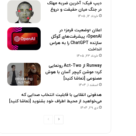
دیپ فیک؛ آخرین ضربه مهلک
در جنگ میان حقیقت و دروغ
خرداد 12, 1405
اعلان «وضعیت قرمز» در
OpenAI؛ پیشرفت‌های گوگل
سازنده ChatGPT را به هراس
انداخت
خرداد 23, 1405
Runway از Act-Two رونمایی
کرد؛ موشن کپچر آسان با هوش
مصنوعی [تماشا کنید]
اسفند 1, 1404
هدفونی انقلابی با قابلیت انتخاب صدایی که
می‌خواهید از محیط اطراف خود بشنوید [تماشا کنید]
دی 29, 1404
ص
ص
ف
ف