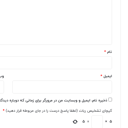
ر
ه
د
ی
X
گ
ک
c
ا
o
ا
ب
d
ه
ر
e
ا
ا
*
ی
ض
نام
*
ا
ا
ش
ف
ت
ه
ر
ک
ا
ایمیل
*
ر
وب
ک
د
م
د
ل‌
ذخیره نام، ایمیل و وبسایت من در مرورگر برای زمانی که دوباره دیدگ
ه
کپچای تشخیص ربات (لطفا پاسخ درست را در جای مربوطه قرار دهید)
*
ا
ی
5
=
×
5
ه