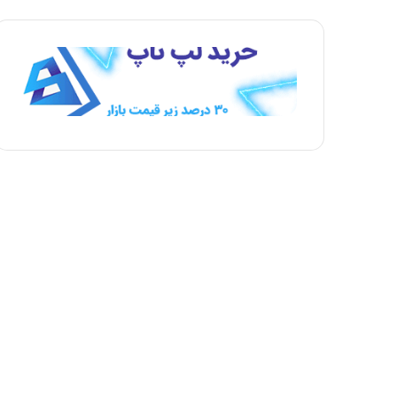
ح
ح
ه
ه
ب
ق
ع
ب
د
ل
ی
ی