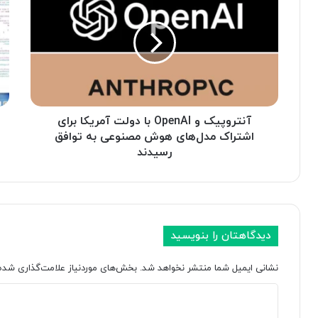
ن
پ
ت
ل
ر
پ
و
ش
پ
ت
ی
ی
ک
ب
و
ا
O
آنتروپیک و OpenAI با دولت آمریکا برای
ن
p
ی
اشتراک مدل‌های هوش مصنوعی به توافق
e
ا
رسیدند
n
ز
C
A
h
I
ب
a
ا
t
دیدگاهتان را بنویسید
د
G
و
P
نشانی ایمیل شما منتشر نخواهد شد.
بخش‌های موردنیاز علامت‌گذاری شده‌
ل
T
ت
ر
د
آ
ا
م
ب
ی