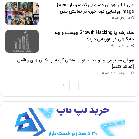
علی‌بابا از هوش مصنوعی تصویرساز Qwen-
Image رونمایی کرد؛ خبره در نمایش متن
آذر 28, 1404
هک رشد یا Growth Hacking چیست و چه
جایگاهی در بازاریابی دارد؟
اسفند 17, 1401
هوش مصنوعی و تولید تصاویر نقاشی گونه از عکس های واقعی
[تماشا کنید]
اردیبهشت 25, 1405
ص
ص
ف
ف
ح
ح
ه
ه
ب
ق
ع
ب
د
ل