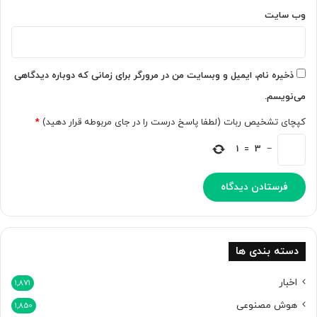
ا
h
وب‌ سایت
س
i
پ
n
ا
k
ت
i
ذخیره نام، ایمیل و وبسایت من در مرورگر برای زمانی که دوباره دیدگاهی
ی
n
می‌نویسم.
ف
g
ا
M
کپچای تشخیص ربات (لطفا پاسخ درست را در جای مربوطه قرار دهید)
*
ی
a
ا
c
1
=
3
−
ر
h
ت
i
ق
n
ا
e
م
s
ی‌
L
د
a
دسته بندی ها
ه
b
د
ر
اخبار
1,871
و
هوش مصنوعی
1,850
ن