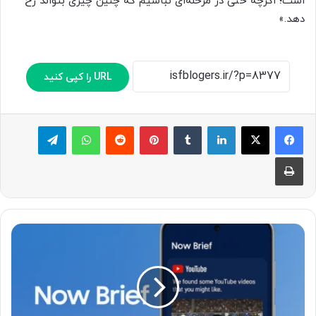
است؛ اگرچه حتی در مرحله‌ای نباشیم که چنین چیزی بتواند رخ
دهد.»
URL را کپی کنید
لینکدین
‫تامبلر
پینترست
‫رددیت
واتس آپ
تلگرام
چاپ
س
ا
م
س
و
ن