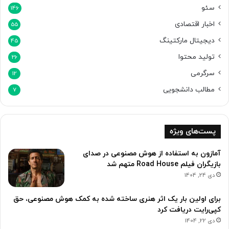
م
سئو
146
ا
اخبار اقتصادی
ی
55
ی
دیجیتال مارکتینگ
45
ک
تولید محتوا
ر
26
د
سرگرمی
12
مطالب دانشجویی
7
پست‌های ویژه
آمازون به استفاده از هوش مصنوعی در صدای
بازیگران فیلم Road House متهم شد
دی 24, 1404
برای اولین بار یک اثر هنری ساخته شده به کمک هوش مصنوعی، حق
کپی‌رایت دریافت کرد
دی 22, 1404