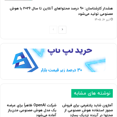
هشدار کارشناسان: 90 درصد محتواهای آنلاین تا سال 2026 با هوش
مصنوعی تولید می‌شود
تیر 16, 1405
ص
ص
ف
ف
ح
ح
ه
ه
ب
ق
ع
ب
د
ل
ی
ی
نوشته های مشابه
آمازون شاید پلتفرمی برای فروش
شرکت OpenAI ظاهراً برای عرضه
مجوز استفاده هوش مصنوعی از
یک مدل هوش مصنوعی متن‌باز
محتوا در آینده نزدیک بسازد
آماده می‌شود