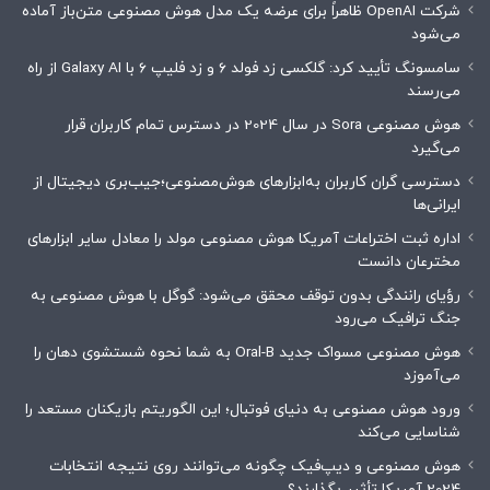
شرکت OpenAI ظاهراً برای عرضه یک مدل هوش مصنوعی متن‌باز آماده
می‌شود
سامسونگ تأیید کرد: گلکسی زد فولد ۶ و زد فلیپ ۶ با Galaxy AI از راه
می‌رسند
هوش مصنوعی Sora در سال 2024 در دسترس تمام کاربران قرار
می‌گیرد
دسترسی گران کاربران به‌ابزارهای هوش‌مصنوعی؛جیب‌بری دیجیتال از
ایرانی‌ها
اداره ثبت اختراعات آمریکا هوش مصنوعی مولد را معادل سایر ابزارهای
مخترعان دانست
رؤیای رانندگی بدون توقف محقق می‌شود: گوگل با هوش مصنوعی به
جنگ ترافیک می‌رود
هوش مصنوعی مسواک جدید Oral-B به شما نحوه شستشوی دهان را
می‌آموزد
ورود هوش مصنوعی به دنیای فوتبال؛ این الگوریتم بازیکنان مستعد را
شناسایی می‌کند
هوش مصنوعی و دیپ‌فیک چگونه می‌توانند روی نتیجه انتخابات
2024 آمریکا تأثیر بگذارند؟