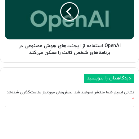
u
n
b
A
e
I
s
ا
ر
س
و
ت
ن
ف
OpenAI استفاده از ایجنت‌های هوش مصنوعی در
م
ا
برنامه‌های شخص ثالث را ممکن می‌کند
ا
د
ی
ه
ی
ا
ک
ز
دیدگاهتان را بنویسید
ر
ا
د
ی
نشانی ایمیل شما منتشر نخواهد شد.
بخش‌های موردنیاز علامت‌گذاری شده‌اند
؛
ج
*
ت
ن
و
د
ت‌
ل
ه
ی
ی
ا
د
د
ی
م
ه
گ