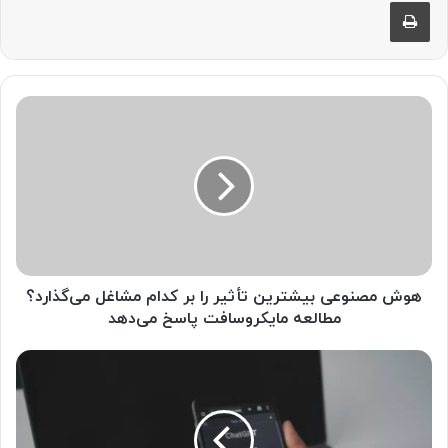
چاپ
ه
و
ش
م
ص
ن
و
ع
ی
ب
هوش مصنوعی بیشترین تأثیر را بر کدام مشاغل می‌گذارد؟
ی
مطالعه مایکروسافت پاسخ می‌دهد
ش
ت
ت
ر
ح
ی
ق
ن
ی
ت
ق