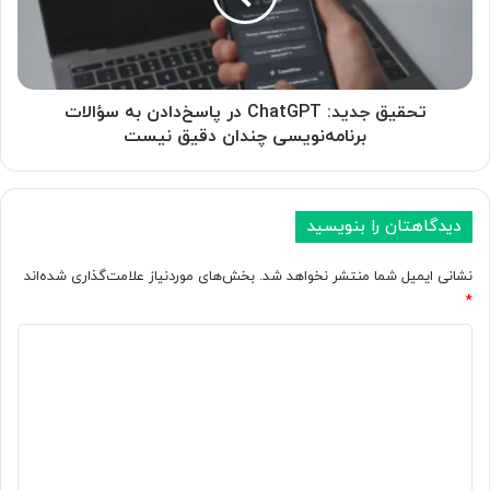
أ
ج
ث
د
ی
ی
ر
د
ر
:
تحقیق جدید: ChatGPT در پاسخ‌دادن به سؤالات
ا
C
برنامه‌نویسی چندان دقیق نیست
ب
h
ر
a
ک
t
د
G
دیدگاهتان را بنویسید
ا
P
م
T
نشانی ایمیل شما منتشر نخواهد شد.
بخش‌های موردنیاز علامت‌گذاری شده‌اند
م
د
*
ش
ر
ا
پ
د
غ
ا
ی
ل
س
د
م
خ‌
ی‌
د
گ
گ
ا
ا
ذ
د