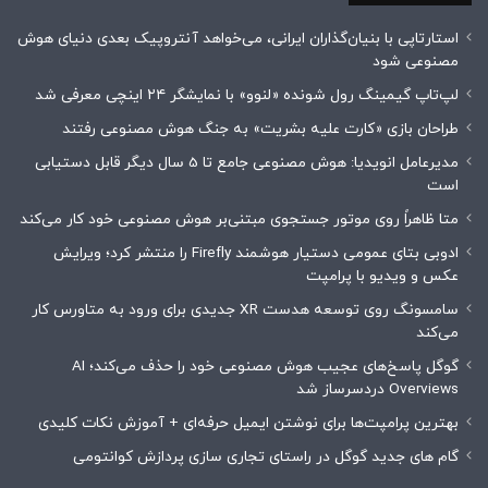
استارتاپی با بنیان‌گذاران ایرانی، می‌خواهد آنتروپیک بعدی دنیای هوش
مصنوعی شود
لپ‌تاپ گیمینگ رول شونده «لنوو» با نمایشگر ۲۴ اینچی معرفی شد
طراحان بازی «کارت علیه بشریت» به جنگ هوش مصنوعی رفتند
مدیرعامل انویدیا: هوش مصنوعی جامع تا 5 سال دیگر قابل دستیابی
است
متا ظاهراً روی موتور جستجوی مبتنی‌بر هوش مصنوعی خود کار می‌کند
ادوبی بتای عمومی دستیار هوشمند Firefly را منتشر کرد؛ ویرایش
عکس و ویدیو با پرامپت
سامسونگ روی توسعه هدست XR جدیدی برای ورود به متاورس کار
می‌کند
گوگل پاسخ‌های عجیب هوش مصنوعی خود را حذف می‌کند؛ AI
Overviews دردسرساز شد
بهترین پرامپت‌ها برای نوشتن ایمیل حرفه‌ای + آموزش نکات کلیدی
گام های جدید گوگل در راستای تجاری سازی پردازش کوانتومی