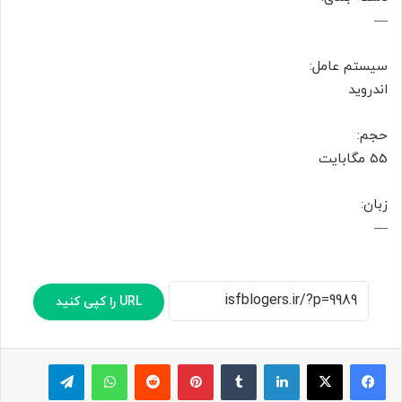
—
سیستم عامل:
اندروید
حجم:
55 مگابایت
زبان:
—
URL را کپی کنید
لینکدین
‫تامبلر
پینترست
‫رددیت
واتس آپ
تلگرام