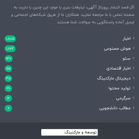
اگر قصد انتشار رپورتاژ آگهی، تبلیغات بنری یا موارد این چنین را دارید، به
صفحه تماس با ما مراجعه نمایید. همکاران ما از طریق شبکه‌های اجتماعی و
ایمیل آماده پاسخگویی به سوالات شما هستند.
اخبار
1,885
هوش مصنوعی
1,864
سئو
146
اخبار اقتصادی
55
دیجیتال مارکتینگ
45
تولید محتوا
26
سرگرمی
12
مطالب دانشجویی
7
توسعه و مارکتینگ:
بیزینس یار