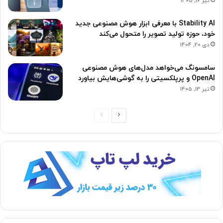
تیر 16, 1405
Stability AI با معرفی ابزار هوش مصنوعی جدید
خود، حوزه تولید تصویر را متحول می‌کند
دی 20, 1404
سامسونگ می‌خواهد مدل‌های هوش مصنوعی
OpenAI و پرپلکسیتی را به گوشی‌هایش بیاورد
تیر 13, 1405
ص
ص
ف
ف
ح
ح
ه
ه
ب
ق
ع
ب
د
ل
ی
ی