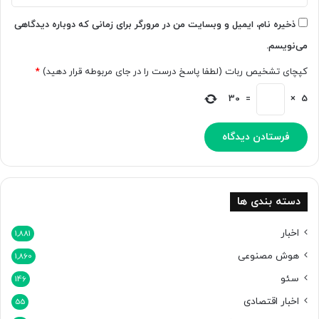
ب
ر
ذخیره نام، ایمیل و وبسایت من در مرورگر برای زمانی که دوباره دیدگاهی
ا
می‌نویسم.
ن
ا
کپچای تشخیص ربات (لطفا پاسخ درست را در جای مربوطه قرار دهید)
*
ی
ن
30
=
×
5
ت
ر
ن
ت
دسته بندی ها
اخبار
1,881
هوش مصنوعی
1,860
سئو
146
اخبار اقتصادی
55