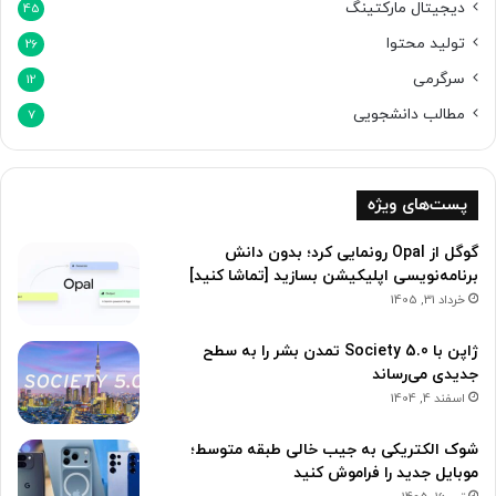
دیجیتال مارکتینگ
45
تولید محتوا
26
سرگرمی
12
مطالب دانشجویی
7
پست‌های ویژه
گوگل از Opal رونمایی کرد؛ بدون دانش
برنامه‌نویسی اپلیکیشن بسازید [تماشا کنید]
خرداد 31, 1405
ژاپن با Society 5.0 تمدن بشر را به سطح
جدیدی می‌رساند
اسفند 4, 1404
شوک الکتریکی به جیب خالی طبقه متوسط؛
موبایل جدید را فراموش کنید