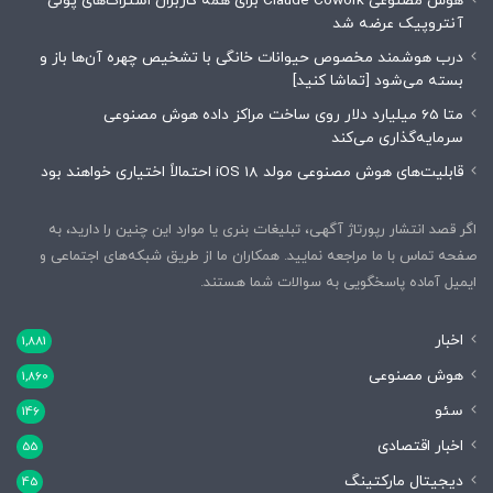
هوش مصنوعی Claude Cowork برای همه کاربران اشتراک‌های پولی
آنتروپیک عرضه شد
درب هوشمند مخصوص حیوانات خانگی با تشخیص چهره آن‌ها باز و
بسته می‌شود [تماشا کنید]
متا 65 میلیارد دلار روی ساخت مراکز داده هوش مصنوعی
سرمایه‌گذاری می‌کند
قابلیت‌های هوش مصنوعی مولد iOS 18 احتمالاً اختیاری خواهند بود
اگر قصد انتشار رپورتاژ آگهی، تبلیغات بنری یا موارد این چنین را دارید، به
صفحه تماس با ما مراجعه نمایید. همکاران ما از طریق شبکه‌های اجتماعی و
ایمیل آماده پاسخگویی به سوالات شما هستند.
اخبار
1,881
هوش مصنوعی
1,860
سئو
146
اخبار اقتصادی
55
دیجیتال مارکتینگ
45