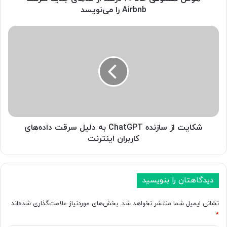
ا
Airbnb را می‌نویسد
ل
ا
ش
۶
ک
۰
ا
د
ی
ر
ت
ص
ا
د
ز
ا
س
ز
ا
ک
ز
شکایت از سازنده ChatGPT به دلیل سرقت داده‌های
د
ن
کاربران اینترنت
ه
د
ا
ه
ی
C
ج
h
دیدگاهتان را بنویسید
د
a
ی
t
نشانی ایمیل شما منتشر نخواهد شد.
بخش‌های موردنیاز علامت‌گذاری شده‌اند
د
G
*
ش
P