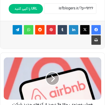
URL را کپی کنید
لینکدین
‫تامبلر
پینترست
‫رددیت
واتس آپ
تلگرام
چاپ
ه
و
ش
م
ص
ن
و
ع
ی
ح
هوش مصنوعی حالا ۶۰ درصد از کدهای جدید شرکت